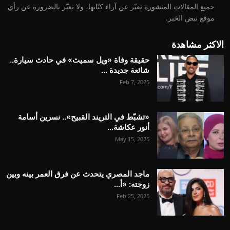
جميع المقالات المنشورة تعبّر عن آراء كتّابها، ولا تعبّر بالضرورة عن رأي
موقع نبض الخبر.
الاكثر مشاهدة
حقيقة وفاة «ويل سميث» في حادث سيارة..
شائعة جديدة ...
Feb 7, 2025
«تشبّط في التريند القبيح».. نسرين أسامة
أنور عكاشة...
May 15, 2025
ماجد المصري يتحدث عن فرق العمر بينه وبين
زوجته: «أ...
Feb 25, 2025