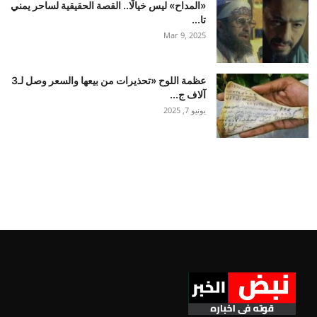
«المداح» ليس خيالًا.. القصة الحقيقية لساحر يمني
تا...
Mar 9, 2025
عظمة اللوح «تحذيرات من بيعها والسعر وصل لـ3
آلاف ج...
يونيو 7, 2025