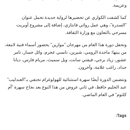
وعزيمة.
كما كشفت الكواري عن تحضيرها لرواية جديدة تحمل عنوان
"السدرة"، وهي عمل روائي فانتازي، إضافة إلى مشروع أوبريت
مسرحي بالتعاون مع وزارة الثقافة.
وتحفل دورة هذا العام من مهرجان "موازين" بحضور أسماء فنية لامعة،
من بينها: ماجدة الرومي، شيرين، نانسي عجرم، وائل جسار، تامر
عشور، زياد برجي، فيفتي سانت، ويل سميث، مريام فارس، ديانا
حداد، راغب علامة، وآخرون.
وتتضمن الدورة أيضًا سهرة استثنائية للهولوغرام تحتفي بـ"العندليب"
عبد الحليم حافظ، في ثاني عروض من هذا النوع بعد نجاح سهرة "أم
كلثوم" في العام الماضي.
Tags: