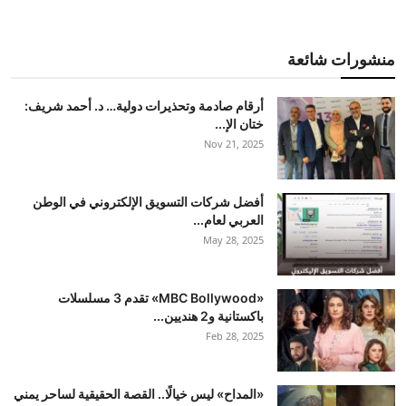
منشورات شائعة
أرقام صادمة وتحذيرات دولية… د. أحمد شريف:
ختان الإ...
Nov 21, 2025
أفضل شركات التسويق الإلكتروني في الوطن
العربي لعام...
May 28, 2025
«MBC Bollywood» تقدم 3 مسلسلات
باكستانية و2 هنديين...
Feb 28, 2025
«المداح» ليس خيالًا.. القصة الحقيقية لساحر يمني