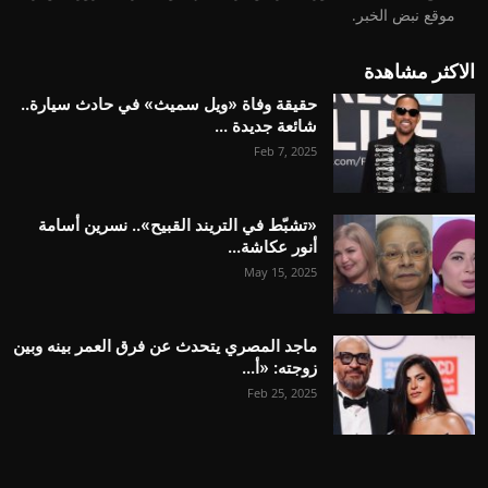
موقع نبض الخبر.
الاكثر مشاهدة
حقيقة وفاة «ويل سميث» في حادث سيارة..
شائعة جديدة ...
Feb 7, 2025
«تشبّط في التريند القبيح».. نسرين أسامة
أنور عكاشة...
May 15, 2025
ماجد المصري يتحدث عن فرق العمر بينه وبين
زوجته: «أ...
Feb 25, 2025