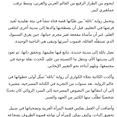
لنجوم من الطراز الرفيع من العالم العربي والغربي، وسط ترقب
جماهيري كبير.
وتحمل رواية "نائلة" بين طيّاتها قصة فتاة تنشأ في بيئة تقليدية تُقيد
فرصها في التعليم، قبل أن يصطحبها والدها إلى مدينة أخرى لتتلقى
العلم، غير أن مأساة مفجعة تغير مجرى حياتها، حين يغرق السنبوك
الذي تستقلّه العائلة، فتموت أسرتها وتبقى هي الناجية الوحيدة.
تصل نائلة إلى مدينة جديدة، تتابع فيها تعليمها، وتحقق ذاتها، ثم تعود
إلى مدينتها الأم، وتنقل ما اكتسبته من علم، لتُحدث نقلة نوعية في
مجتمعها، وتلهم أبناءه نحو التغيير الإيجابي.
وأكدت الكاتبة نجلاء الكواري أن رواية "نائلة" تمثّل أولى خطواتها في
عالم الرواية، بعد سنوات من التجربة في الكتابة المسرحية، مشيرة
إلى أن انتقالها من النصوص المسرحية إلى السرد الروائي كان تحديًا
شخصيًا تطلّب منها الكثير من الجهد والصبر.
وأضافت أن العمل يعكس قضية المرأة العربية وتضحياتها في سبيل
تحقيق الذات، وكيف يمكن للمرأة أن تواجه قسوة الظروف بشجاعة