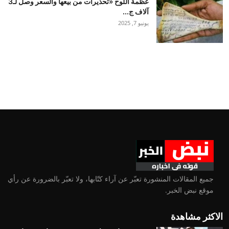
عظمة اللوح «تحذيرات من بيعها والسعر وصل لـ3
آلاف ج...
يونيو 7, 2025
جميع المقالات المنشورة تعبّر عن آراء كتّابها، ولا تعبّر بالضرورة عن رأي
موقع نبض الخبر.
الاكثر مشاهدة