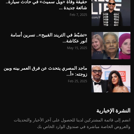
حقيقة وفاة «ويل سميث» في حادث سيارة..
شائعة جديدة ...
Feb 7, 2025
«تشبّط في التريند القبيح».. نسرين أسامة
أنور عكاشة...
May 15, 2025
ماجد المصري يتحدث عن فرق العمر بينه وبين
زوجته: «أ...
Feb 25, 2025
النشرة الإخبارية
انضم إلى قائمة المشتركين لدينا للحصول على آخر الأخبار والتحديثات
والعروض الخاصة مباشرة في صندوق الوارد الخاص بك