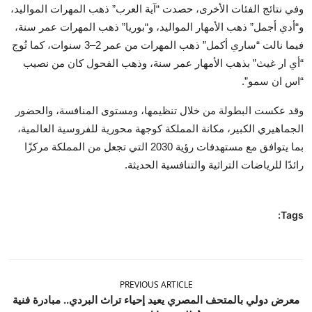
وفي نتائج الفئات الأخرى، حصدت “آية العرب” ذهب المهرات المواليد،
و“أدي أجمل” ذهب الأمهار المواليد، و“بوريا” ذهب المهرات عمر سنة،
فيما نالت “ساري أكمل” ذهب المهرات من عمر 2–3 سنوات، كما تُوج
“أي ار غيث” بذهب الأمهار عمر سنة، وذهب الفحول كان من نصيب
“اس ان سمو”.
وقد عكست البطولة من خلال تنظيمها، ومستوى المنافسة، والحضور
الجماهيري الكبير، مكانة المملكة كوجهة محورية للفروسية العالمية،
بما يتوافق مع مستهدفات رؤية 2030 التي تجعل من المملكة مركزًا
رائدًا للرياضات التراثية والتنافسية الحديثة.
Tags:
PREVIOUS ARTICLE
معرض دولي بالمتحف المصري يعيد إحياء تراث البردي.. مبادرة فنية