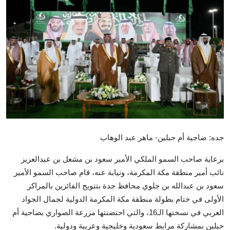
تكنولوجيا وإتصالات
الرياضة
المحافظات
المجتمع والمنوعات
أراء و مقالات
فيديوهات
جده: ضاحية أم حبلين- ماهر عبد الوهاب
برعاية صاحب السمو الملكي الأمير سعود بن مشعل بن عبدالعزيز
نائب أمير منطقة مكة المكرمة، ونيابة عنه، قام صاحب السمو الأمير
سعود بن عبدالله بن جلوي محافظ جدة بتتويج الفائزين بالمراكز
الأولى في ختام بطولة منطقة مكة المكرمة الدولية لجمال الجواد
العربي في نسختها الـ16، والتي احتضنتها مزرعة الصواري بضاحية أم
حبلين بمشاركة مرابط سعودية وخليجية وعربية ودولية.