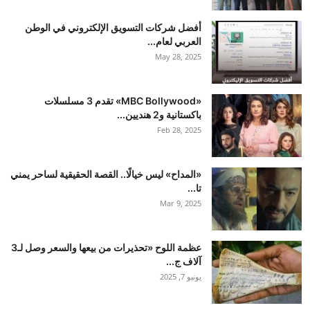
أفضل شركات التسويق الإلكتروني في الوطن
العربي لعام...
May 28, 2025
«MBC Bollywood» تقدم 3 مسلسلات
باكستانية و2 هنديين...
Feb 28, 2025
«المداح» ليس خيالًا.. القصة الحقيقية لساحر يمني
تا...
Mar 9, 2025
عظمة اللوح «تحذيرات من بيعها والسعر وصل لـ3
آلاف ج...
يونيو 7, 2025