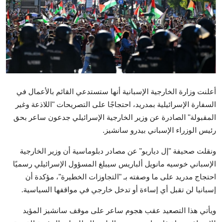
تكنولوجيا وإتصالات
الرياضة
المحافظات
المجتمع والمنوعات
أعلنت وزارة الخارجية الإسبانية أنها ستستدعي القائم بالأعمال في
أراء و مقالات
السفارة الإسرائيلية بمدريد، احتجاجًا على التصريحات "اللاذعة وغير
المقبولة" الصادرة عن وزير الخارجية الإسرائيلي جدعون ساعر بحق
فيديوهات
رئيس الوزراء الإسباني بيدرو سانشيز.
ونقلت صحيفة "إل دياريو" عن مصادر دبلوماسية أن وزير الخارجية
الإسباني خوسيه مانويل ألباريس سيبلغ المسؤول الإسرائيلي رسميًا
احتجاج مدريد على ما وصفته بـ "التجاوزات الخطيرة"، مؤكدة أن
إسبانيا لن تقبل أي إساءة أو تدخل خارجي في مواقفها السياسية.
ويأتي هذا التصعيد عقب هجوم ساعر على موقف سانشيز المؤيد