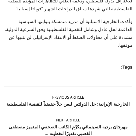
للاعتراف بدولة فلسطين، ودعمه العلني للتظاهرات المؤيدة للقضية
الفلسطينية التي شهدها سباق الدراجات الشهير "فويلتا إسبانيا".
وأكدت الخارجية الإسبانية أن مدريد متمسكة بثوابتها السياسية
الداعمة لحل عادل وشامل للقضية الفلسطينية وفق الشرعية الدولية،
مشددة على أن محاولات الضغط أو الانتقاد الإسرائيلي لن تثنيها عن
موقفها.
Tags:
PREVIOUS ARTICLE
الخارجية الإيرانية: حل الدولتين ليس حلاً حقيقياً للقضية الفلسطينية
NEXT ARTICLE
مهرجان بردية السينمائي يكرّم الكاتب الصحفي المتميز مصطفى
القصبي تقديرًا لتغطيته ...