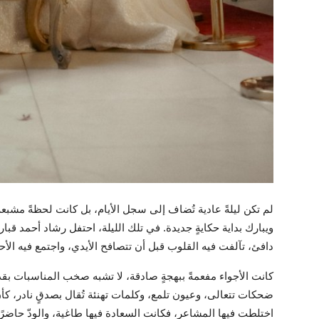
لم تكن ليلةً عادية تُضاف إلى سجل الأيام، بل كانت لحظةً مشبعةً 
ويبارك بداية حكايةٍ جديدة. في تلك الليلة، احتفل رشاد أحمد ق
دافئ، تآلفت فيه القلوب قبل أن تتصافح الأيدي، واجتمع فيه الأح
كانت الأجواء مفعمةً ببهجةٍ صادقة، لا تشبه صخب المناسبات بق
ضحكات تتعالى، وعيون تلمع، وكلمات تهنئة تُقال بصدقٍ نادر، كأن 
اختلطت فيها المشاعر، فكانت السعادة فيها طاغية، والودّ حاضرًا،