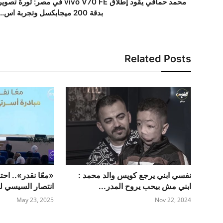
محمد حماقي يقود إطلاق vivo V70 FE في مصر: ثورة تصوي
بدقة 200 ميجابكسل وتجربة اس...
Related Posts
نفسي ابني يرجع كويس والد محمد :
«معًا نقدر».. احت
ابني مش بيحب يروح المدر...
انتصار السيسي لد
May 23, 2025
Nov 22, 2024