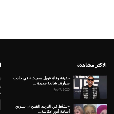
الاكثر مشاهدة
ا
حقيقة وفاة «ويل سميث» في حادث
ا
سيارة.. شائعة جديدة ...
و
Feb 7, 2025
ب
«تشبّط في التريند القبيح».. نسرين
أسامة أنور عكاشة...