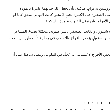
وسين بدعواتٍ صافية، بأن يجعل الله حياتهما عامرةً بالمودة
اصيل الصغيرة قبل الكبيرة بحبٍ لا يخبو. كانت التهاني تتدفق كما لو
م الأفراح، وأن تبقى القلوب عامرةً بالسكينة.
ء شتيوي، والكاتب الصحفي ياسر عبدربه، محمّلةً بصدق المشاعر
ئة، ومستقبلٍ يزدهر بالنجاح والتفاهم، في رحلةٍ تبدأ بخطوةٍ من الحب،
بعض الأفراح لا تُنسى… بل تُخلَّد في القلوب، وتبقى شاهدًا على أن
NEXT ARTICLE