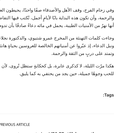
وفي زحام الفرح، وقف الأهل والأصدقاء صفًا واحدًا، يحيطون العر
والرحمة، وأن تكون هذه البداية بابًا لأيامٍ أجمل، تُكتب فيها التف
أنها نهرٌ من الأمنيات الطيبة، يحمل في مائه دعاءً صادقًا بأن تدو
وجاءت كلمات التهنئة من المخرج عمرو شتيوي، والدكتورة نجلا
ونبل الدعاء، إذ عبّروا عن أمنياتهم الخالصة للعروسين بحياةٍ هان
وتمتد على دربٍ من الثقة والرحمة.
هكذا مرّت الليلة، لا كذكرى عابرة، بل كحكايةٍ ستظل تُروى، لأن 
للحب وجوهًا جميلة، حين يجد من يحتفي به كما يليق.
Tags:
PREVIOUS ARTICLE