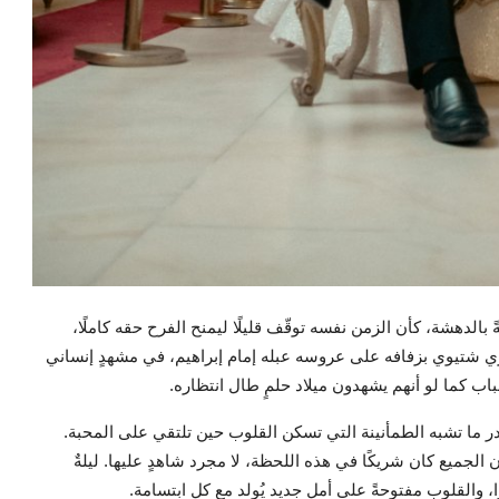
بالدهشة، كأن الزمن نفسه توقّف قليلًا ليمنح الفرح حقه كاملًا،
باري شتيوي بزفافه على عروسه عبله إمام إبراهيم، في مشهدٍ إنساني
باب كما لو أنهم يشهدون ميلاد حلمٍ طال انتظاره.
در ما تشبه الطمأنينة التي تسكن القلوب حين تلتقي على المحبة.
الجميع كان شريكًا في هذه اللحظة، لا مجرد شاهدٍ عليها. ليلةٌ
 والقلوب مفتوحةً على أملٍ جديد يُولد مع كل ابتسامة.