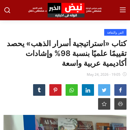
تسجيل الدخول
تسجيل
الفن والثقافة
كتاب «استراتيجية أسرار الذهب» يحصد
الرئيسية
تقييمًا علميًا بنسبة 98% وإشادات
الاخبار
أكاديمية عربية واسعة
الاقتصاد
May 24, 2026 - 19:05
الحوادث
التعليم
الطب والعلوم
الفن والثقافة