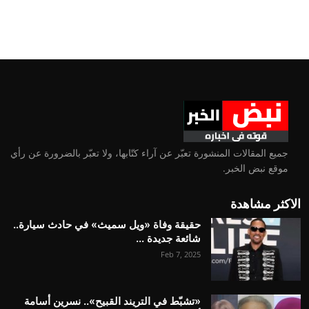
جميع المقالات المنشورة تعبّر عن آراء كتّابها، ولا تعبّر بالضرورة عن رأي
موقع نبض الخبر.
الاكثر مشاهدة
حقيقة وفاة «ويل سميث» في حادث سيارة..
شائعة جديدة ...
Feb 7, 2025
«تشبّط في التريند القبيح».. نسرين أسامة