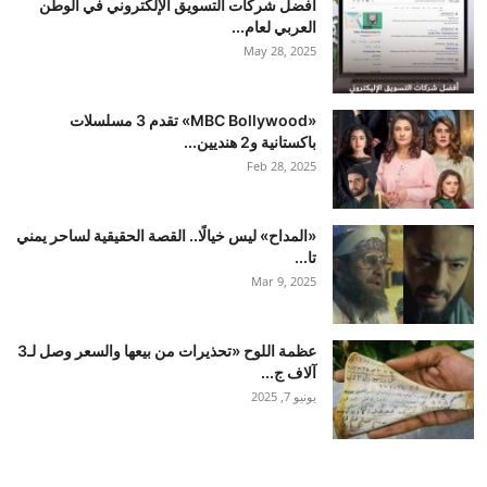
أفضل شركات التسويق الإلكتروني في الوطن
العربي لعام...
May 28, 2025
«MBC Bollywood» تقدم 3 مسلسلات
باكستانية و2 هنديين...
Feb 28, 2025
«المداح» ليس خيالًا.. القصة الحقيقية لساحر يمني
تا...
Mar 9, 2025
عظمة اللوح «تحذيرات من بيعها والسعر وصل لـ3
آلاف ج...
يونيو 7, 2025