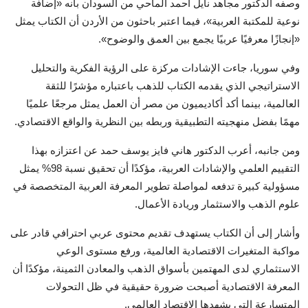
وصفه الدكتور مجاهد نايل أحمد الماحي من السودان بأنه «إضافة
نوعية للمكتبة العربية»، فيما اعتبر باحثون من الأردن أن الكتاب يمثل
«إنجازًا معرفيًا عربيًا يجمع بين العمق والوضوح».
وفي سوريا، جاءت الإشادات مركزة على الرؤية الفكرية والتحليل
الاستراتيجي الذي يقدمه الكتاب للذهب باعتباره مؤشرًا للثقة
العالمية، بينما أكد أكاديميون من مصر أن العمل يمثل مرجعًا علميًا
مهمًا بفضل منهجيته التطبيقية وربطه بين النظرية والواقع الاقتصادي.
ومن جانبه، أعرب الدكتور هاني فايز يوسف حمد عن اعتزازه بهذا
التقييم العلمي والإشادات العربية، مؤكدًا أن تحقيق نسبة 98% يمثل
مسؤولية كبيرة تدفعه لمواصلة تطوير المعرفة العربية المتخصصة في
علوم الذهب والاستثمار وريادة الأعمال.
وأشار إلى أن الكتاب يستهدف تقديم محتوى عربي احترافي قادر على
مواكبة المتغيرات الاقتصادية العالمية، ورفع مستوى الوعي
الاستثماري لدى المهتمين بأسواق الذهب والمعادن الثمينة، مؤكدًا أن
المعرفة الاقتصادية أصبحت ضرورة حقيقية في ظل التحولات
المتسارعة التي يشهدها الاقتصاد العالمي.