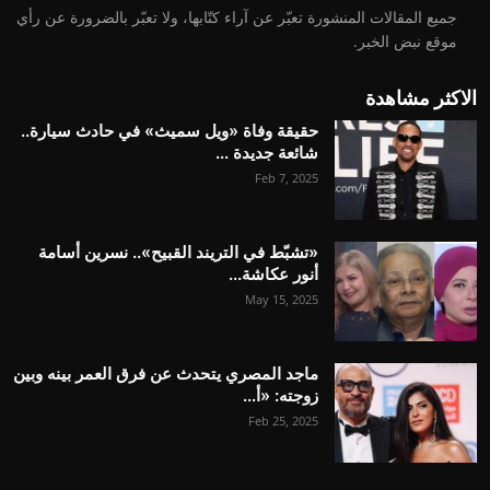
جميع المقالات المنشورة تعبّر عن آراء كتّابها، ولا تعبّر بالضرورة عن رأي
موقع نبض الخبر.
الاكثر مشاهدة
حقيقة وفاة «ويل سميث» في حادث سيارة..
شائعة جديدة ...
Feb 7, 2025
«تشبّط في التريند القبيح».. نسرين أسامة
أنور عكاشة...
May 15, 2025
ماجد المصري يتحدث عن فرق العمر بينه وبين
زوجته: «أ...
Feb 25, 2025