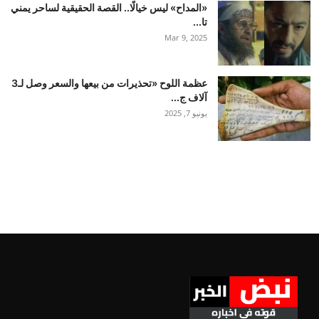
«المداح» ليس خيالًا.. القصة الحقيقية لساحر يمني
تا...
Mar 9, 2025
عظمة اللوح «تحذيرات من بيعها والسعر وصل لـ3
آلاف ج...
يونيو 7, 2025