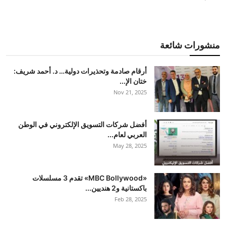
منشورات شائعة
أرقام صادمة وتحذيرات دولية… د. أحمد شريف:
ختان الإ...
Nov 21, 2025
أفضل شركات التسويق الإلكتروني في الوطن
العربي لعام...
May 28, 2025
«MBC Bollywood» تقدم 3 مسلسلات
باكستانية و2 هنديين...
Feb 28, 2025