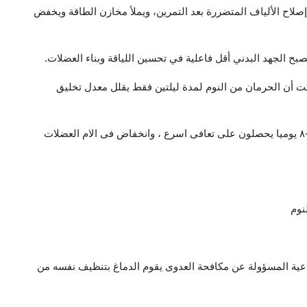
صلاح الألياف المتضررة بعد التمرين، ويملأ مخازن الطاقة ويخفض
بح الجهد البدني أقل فاعلية في تحسين اللياقة وبناء العضلات.
 أن الحرمان من النوم لمدة ليلتين فقط يقلل معدل تخليق
واكدت مراجعات الطب الرياضى أن اللاعبين الذين ينامون من ٧-٨ يوميا يحصلون على تعافى اسرع ، وانخفاض فى الام العضلات
اعية المسؤولة عن مكافحة العدوى يقوم الدماغ بتنظيف نفسه من