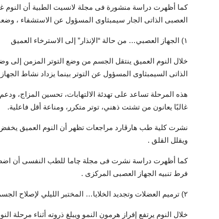
كما أظهرت دراسة منشورة فى مجلة لانسيت الطبية أن النوم غير ا
العصبى الذاتى الجار سيمبثاوى المسؤول عن الاستشفاء ، وضعف 
١) الجهاز العصبي… من حالة “الإنذار” إلى الاسترخاء العميق
خلال النوم العميق ينتقل الجسم من وضع التوتر المزمن إلى وض
الذاتى السيمبثاوى المسؤول عن التوتر بينما يزداد نشاط الجه
هذه المرحلة تساعد على تهدئة الالتهابات، تحسين المزاج، ودعم 
غالبًا يعانون من تشتت ذهني، توتر متكرر، ومناعة أقل فاعلية.
ويقلل القلق .
فرط تنبيه الجهاز العصبى المركزى .
٢) ترميم العضلات وتجديد الخلايا… المختبر الليلي لإصلاح الجسم
خلال النوم يرتفع إفراز هرمون النمو ويبلغ ذروته أثناء مرحلة ا