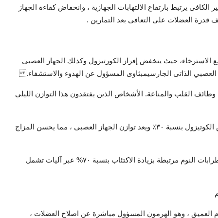
لكافى يرتبط بارتفاع الالتهابات الجهازية ، وانخفاض كفاءة الجهاز
قدرة العضلات على التعافى بعد التمارين .
ع الاسترخاء، حيث ينخفض إفراز الكورتيزول وكذلك الجهاز العصبى
از العصبي الذاتى الجارسيمبثاوى المسؤول عن الهدوء والاستشفاء.
وظائف القلب والمناعة. الأشخاص الذين يفتقدون هذا التوازن الليلي
نشرت كلية طب هارڤارد مراجعات تظهر أن النوم العميق يخفض الكوتيزول بنسبة ٣٠٪ ويعد توازن الجهاز العصبى ، مما يحسن المزاج
كما أظهرت دراسة نشرت فى مجلة چاما للطب النفسى أن اضطرابات النوم مرتبطة بزيادة الاكتئاب بنسبة ٧٠% عبر آليات تشمل
لنوم العميق ، وهو الهرمون المسؤول مباشرة عن اصلاح العضلات ،