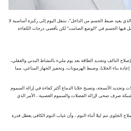
لذي يعيد ضبط الجسم من الداخل”، ننتقل اليوم إلى ركيزة أساسية لا
يعمل فيها الجسم في “الوضع الصامت” لكن بأقصى درجات الكفاءة
صلاح التالف وتجديد الطاقة بعد يوم مليء بالنشاط البدني والعقلي،
م إعادة بناء الخلايا، وضبط الهرمونات، وتحفيز الجهاز المناعي، مما
ت وتجديد الأنسجة، وتصبح خلايا الدماغ أكثر كفاءة في إزالة السموم
كشبكة صرف صحى لإزالة الفضلات والسموم العصبية ، الأمر الذي
ة أن أكثرمن ٦٠-٧٠ ٪ من عمليات الإصلاح الخلوى تتم ليلا أثناء النوم ، وأن غياب النوم الكافى يعطل قدرة