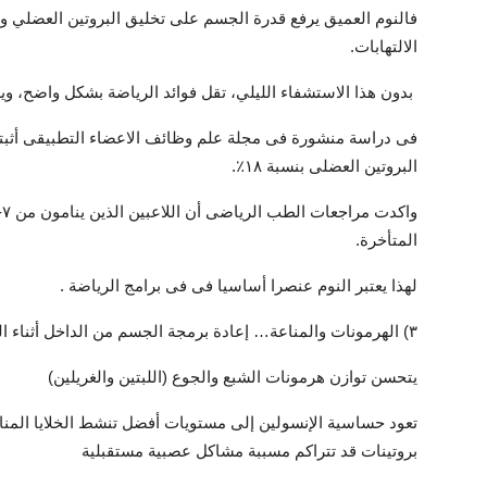
فالنوم العميق يرفع قدرة الجسم على تخليق البروتين العضلي وإ
الالتهابات.
بدون هذا الاستشفاء الليلي، تقل فوائد الرياضة بشكل واضح، ويص
فى دراسة منشورة فى مجلة علم وظائف الاعضاء التطبيقى أثبتت
البروتين العضلى بنسبة ١٨٪.
المتأخرة.
لهذا يعتبر النوم عنصرا أساسيا فى فى برامج الرياضة .
٣) الهرمونات والمناعة… إعادة برمجة الجسم من الداخل أثناء النوم
يتحسن توازن هرمونات الشبع والجوع (اللبتين والغريلين)
تعود حساسية الإنسولين إلى مستويات أفضل تنشط الخلايا المن
بروتينات قد تتراكم مسببة مشاكل عصبية مستقبلية