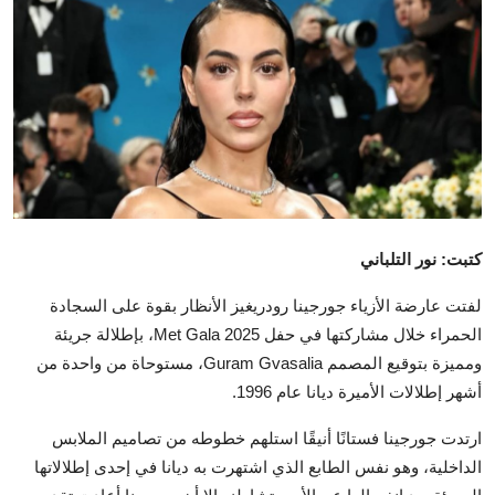
تكنولوجيا وإتصالات
الرياضة
المحافظات
المجتمع والمنوعات
أراء و مقالات
كتبت: نور التلباني
فيديوهات
لفتت عارضة الأزياء جورجينا رودريغيز الأنظار بقوة على السجادة
الحمراء خلال مشاركتها في حفل Met Gala 2025، بإطلالة جريئة
ومميزة بتوقيع المصمم Guram Gvasalia، مستوحاة من واحدة من
أشهر إطلالات الأميرة ديانا عام 1996.
ارتدت جورجينا فستانًا أنيقًا استلهم خطوطه من تصاميم الملابس
الداخلية، وهو نفس الطابع الذي اشتهرت به ديانا في إحدى إطلالاتها