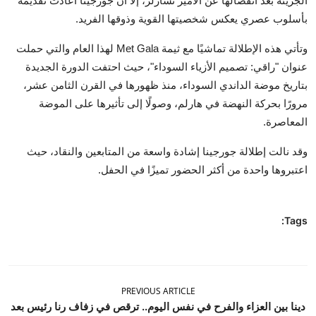
الجريئة بعد انفصالها عن الأمير تشارلز، إلا أن جورجينا أعادت تقديمه
بأسلوب عصري يعكس شخصيتها القوية وذوقها الفريد.
وتأتي هذه الإطلالة تماشيًا مع ثيمة Met Gala لهذا العام والتي حملت
عنوان "راقي: تصميم الأزياء السوداء"، حيث احتفت الدورة الجديدة
بتاريخ موضة الداندي السوداء، منذ ظهورها في القرن الثامن عشر،
مرورًا بحركة النهضة في هارلم، وصولًا إلى تأثيرها على الموضة
المعاصرة.
وقد نالت إطلالة جورجينا إشادة واسعة من المتابعين والنقاد، حيث
اعتبروها واحدة من أكثر الحضور تميزًا في الحفل.
Tags:
PREVIOUS ARTICLE
دينا بين العزاء والفرح في نفس اليوم.. ترقص في زفاف رنا رئيس بعد