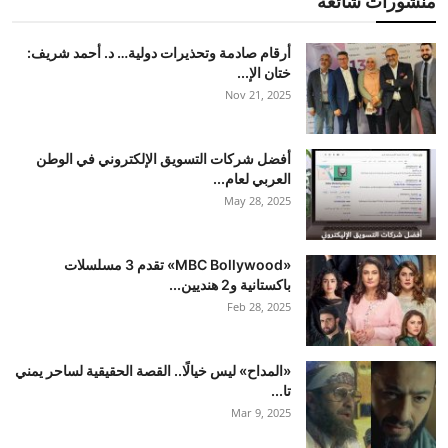
منشورات شائعة
أرقام صادمة وتحذيرات دولية… د. أحمد شريف:
ختان الإ...
Nov 21, 2025
أفضل شركات التسويق الإلكتروني في الوطن
العربي لعام...
May 28, 2025
«MBC Bollywood» تقدم 3 مسلسلات
باكستانية و2 هنديين...
Feb 28, 2025
«المداح» ليس خيالًا.. القصة الحقيقية لساحر يمني
تا...
Mar 9, 2025