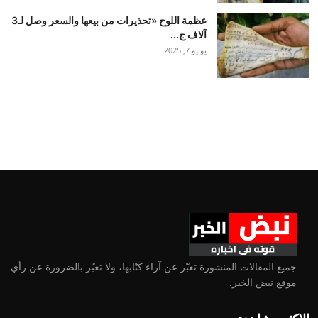
عظمة اللوح «تحذيرات من بيعها والسعر وصل لـ3
آلاف ج...
يونيو 7, 2025
جميع المقالات المنشورة تعبّر عن آراء كتّابها، ولا تعبّر بالضرورة عن رأي
موقع نبض الخبر.