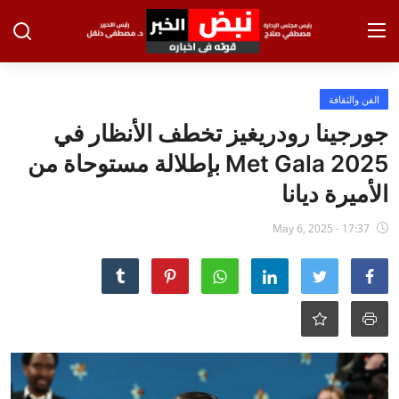
تسجيل الدخول
تسجيل
الفن والثقافة
جورجينا رودريغيز تخطف الأنظار في
الرئيسية
Met Gala 2025 بإطلالة مستوحاة من
الاخبار
الأميرة ديانا
الاقتصاد
May 6, 2025 - 17:37
الحوادث
التعليم
الطب والعلوم
الفن والثقافة