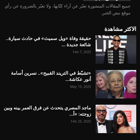
جميع المقالات المنشورة تعبّر عن آراء كتّابها، ولا تعبّر بالضرورة عن رأي
موقع نبض الخبر.
الاكثر مشاهدة
حقيقة وفاة «ويل سميث» في حادث سيارة..
شائعة جديدة ...
Feb 7, 2025
«تشبّط في التريند القبيح».. نسرين أسامة
أنور عكاشة...
May 15, 2025
ماجد المصري يتحدث عن فرق العمر بينه وبين
زوجته: «أ...
Feb 25, 2025