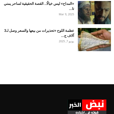
«المداح» ليس خيالًا.. القصة الحقيقية لساحر يمني
تا...
Mar 9, 2025
عظمة اللوح «تحذيرات من بيعها والسعر وصل لـ3
آلاف ج...
يونيو 7, 2025