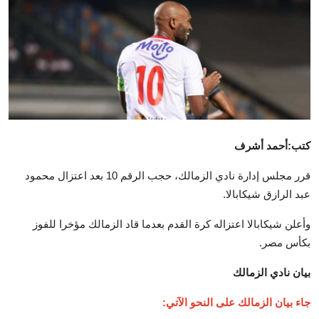
تكنولوجيا وإتصالات
الرياضة
المحافظات
المجتمع والمنوعات
أراء و مقالات
كتب:أحمد أشرف
فيديوهات
قرر مجلس إدارة نادي الزمالك، حجب الرقم 10 بعد اعتزال محمود
عبد الرازق شيكابالا.
وأعلن شيكابالا اعتزاله كرة القدم بعدما قاد الزمالك مؤخرا للفوز
بكأس مصر.
بيان نادي الزمالك
جاء بيان الزمالك على النحو الآتي: