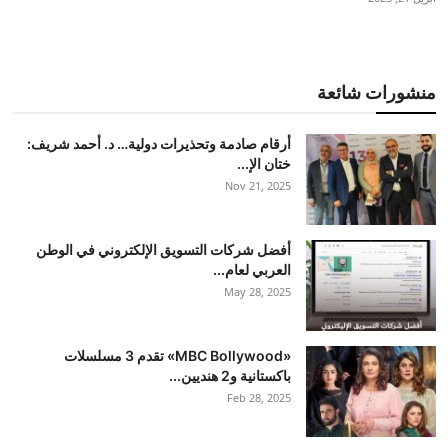
منشورات شائعة
أرقام صادمة وتحذيرات دولية… د. أحمد شريف:
ختان الإ...
Nov 21, 2025
أفضل شركات التسويق الإلكتروني في الوطن
العربي لعام...
May 28, 2025
«MBC Bollywood» تقدم 3 مسلسلات
باكستانية و2 هنديين...
Feb 28, 2025