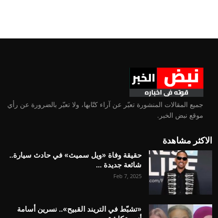
جميع المقالات المنشورة تعبّر عن آراء كتّابها، ولا تعبّر بالضرورة عن رأي
موقع نبض الخبر.
الاكثر مشاهدة
حقيقة وفاة «ويل سميث» في حادث سيارة..
شائعة جديدة ...
Feb 7, 2025
«تشبّط في التريند القبيح».. نسرين أسامة