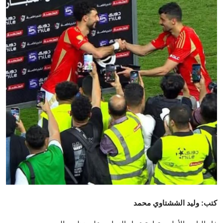
تكنولوجيا وإتصالات
الرياضة
المحافظات
المجتمع والمنوعات
أراء و مقالات
فيديوهات
كتب: وليد الششتاوي محمد