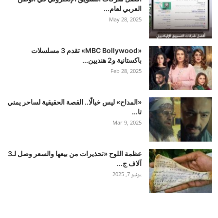
العربي لعام...
May 28, 2025
«MBC Bollywood» تقدم 3 مسلسلات
باكستانية و2 هنديين...
Feb 28, 2025
«المداح» ليس خيالًا.. القصة الحقيقية لساحر يمني
تا...
Mar 9, 2025
عظمة اللوح «تحذيرات من بيعها والسعر وصل لـ3
آلاف ج...
يونيو 7, 2025