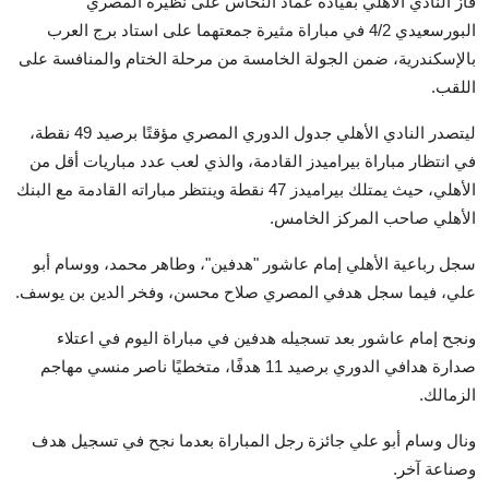
فاز النادي الأهلي بقيادة عماد النحاس على نظيره المصري
البورسعيدي 4/2 في مباراة مثيرة جمعتهما على استاد برج العرب
بالإسكندرية، ضمن الجولة الخامسة من مرحلة الختام والمنافسة على
اللقب.
ليتصدر النادي الأهلي جدول الدوري المصري مؤقتًا برصيد 49 نقطة،
في انتظار مباراة بيراميدز القادمة، والذي لعب عدد مباريات أقل من
الأهلي، حيث يمتلك بيراميدز 47 نقطة وينتظر مباراته القادمة مع البنك
الأهلي صاحب المركز الخامس.
سجل رباعية الأهلي إمام عاشور "هدفين"، وطاهر محمد، ووسام أبو
علي، فيما سجل هدفي المصري صلاح محسن، وفخر الدين بن يوسف.
ونجح إمام عاشور بعد تسجيله هدفين في مباراة اليوم في اعتلاء
صدارة هدافي الدوري برصيد 11 هدفًا، متخطيًا ناصر منسي مهاجم
الزمالك.
ونال وسام أبو علي جائزة رجل المباراة بعدما نجح في تسجيل هدف
وصناعة آخر.