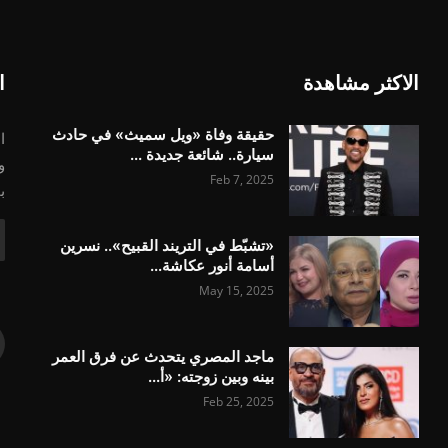
الاكثر مشاهدة
ا
حقيقة وفاة «ويل سميث» في حادث
ا
سيارة.. شائعة جديدة ...
و
Feb 7, 2025
ب
«تشبّط في التريند القبيح».. نسرين
أسامة أنور عكاشة...
May 15, 2025
ماجد المصري يتحدث عن فرق العمر
بينه وبين زوجته: «أ...
Feb 25, 2025