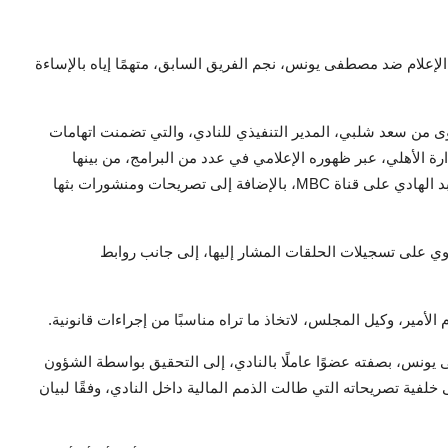
لإعلام ضد مصطفى يونس، نجم الفريق السابق، متهمًا إياه بالإساءة
ى من سعد شلبي، المدير التنفيذي للنادي، والتي تضمنت اتهامات
الأهلي، عبر ظهوره الإعلامي في عدد من البرامج، من بينها
"الكابتن" على قناة DMC مع أحمد حسن، و"اللعيب" مع مهيب عبد الهادي على قناة MBC، بالإضافة إلى تصريحات ومنشورات بثها
وي على تسجيلات الحلقات المشار إليها، إلى جانب روابط
أمير، وكيل المجلس، لاتخاذ ما تراه مناسبًا من إجراءات قانونية.
يونس، بصفته عضوًا عاملًا بالنادي، إلى التحقيق بواسطة الشؤون
 خلفية تصريحاته التي طالت الذمم المالية داخل النادي، وفقًا لبيان