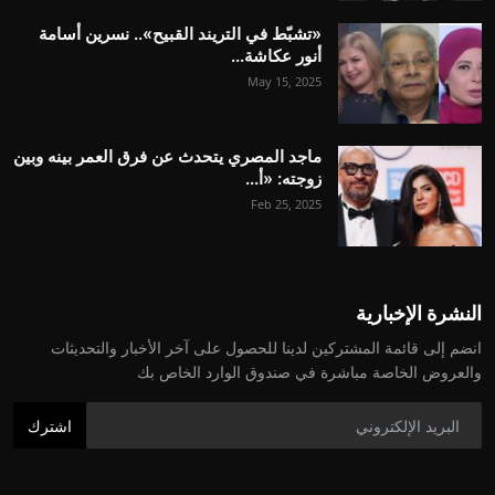
«تشبّط في التريند القبيح».. نسرين أسامة
أنور عكاشة...
May 15, 2025
ماجد المصري يتحدث عن فرق العمر بينه وبين
زوجته: «أ...
Feb 25, 2025
النشرة الإخبارية
انضم إلى قائمة المشتركين لدينا للحصول على آخر الأخبار والتحديثات
والعروض الخاصة مباشرة في صندوق الوارد الخاص بك
اشترك