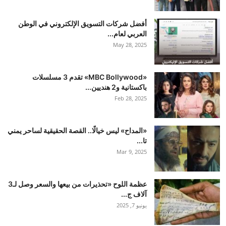
أفضل شركات التسويق الإلكتروني في الوطن
العربي لعام...
May 28, 2025
«MBC Bollywood» تقدم 3 مسلسلات
باكستانية و2 هنديين...
Feb 28, 2025
«المداح» ليس خيالًا.. القصة الحقيقية لساحر يمني
تا...
Mar 9, 2025
عظمة اللوح «تحذيرات من بيعها والسعر وصل لـ3
آلاف ج...
يونيو 7, 2025