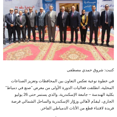
تكنولوجيا وإتصالات
الرياضة
المحافظات
المجتمع والمنوعات
أراء و مقالات
فيديوهات
كتبت: شروق حمدي مصطفى
في خطوة نوعية تعكس التعاون بين المحافظات وتعزيز الصناعات
المحلية، انطلقت فعاليات الدورة الأولى من معرض "صنع في دمياط"
بكلية الهندسة – جامعة الإسكندرية، والذي يستمر حتى 26 يوليو
الجاري، ليقدّم لأهالي وزوّار الإسكندرية والساحل الشمالي فرصة
فريدة لاقتناء قطع من الأثاث الدمياطي الفاخر.