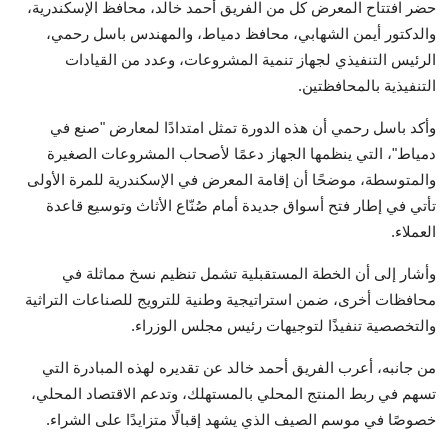
حضر افتتاح المعرض كل من الفريق أحمد خالد، محافظ الإسكندرية،
والدكتور أيمن الشهابي، محافظ دمياط، والمهندس باسل رحمي،
الرئيس التنفيذي لجهاز تنمية المشروعات، وعدد من القيادات
التنفيذية بالمحافظتين.
وأكد باسل رحمي أن هذه الدورة تمثل امتدادًا لمعارض "صنع في
دمياط"، التي ينظمها الجهاز دعمًا لأصحاب المشروعات الصغيرة
والمتوسطة، موضحًا أن إقامة المعرض في الإسكندرية للمرة الأولى
تأتي في إطار فتح أسواق جديدة أمام صُنّاع الأثاث وتوسيع قاعدة
العملاء.
وأشار إلى أن الخطة المستقبلية تشمل تنظيم نسخ مماثلة في
محافظات أخرى، ضمن استراتيجية وطنية للترويج للصناعات التراثية
والتخصصية تنفيذًا لتوجيهات رئيس مجلس الوزراء.
من جانبه، أعرب الفريق أحمد خالد عن تقديره لهذه المبادرة التي
تسهم في ربط المنتج المحلي بالمستهلك، وتدعم الاقتصاد المحلي،
خصوصًا في موسم الصيف الذي يشهد إقبالًا متزايدًا على الشراء.