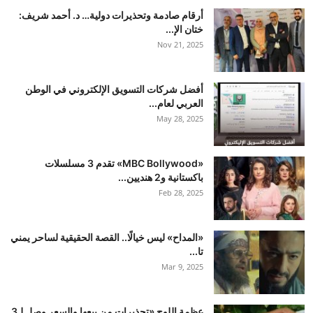
أرقام صادمة وتحذيرات دولية… د. أحمد شريف:
ختان الإ...
Nov 21, 2025
أفضل شركات التسويق الإلكتروني في الوطن
العربي لعام...
May 28, 2025
«MBC Bollywood» تقدم 3 مسلسلات
باكستانية و2 هنديين...
Feb 28, 2025
«المداح» ليس خيالًا.. القصة الحقيقية لساحر يمني
تا...
Mar 9, 2025
عظمة اللوح «تحذيرات من بيعها والسعر وصل لـ3