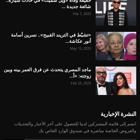
حقيقة وفاة «ويل سميث» في حادث سيارة..
شائعة جديدة ...
Feb 7, 2025
«تشبّط في التريند القبيح».. نسرين أسامة
أنور عكاشة...
May 15, 2025
ماجد المصري يتحدث عن فرق العمر بينه وبين
زوجته: «أ...
Feb 25, 2025
النشرة الإخبارية
انضم إلى قائمة المشتركين لدينا للحصول على آخر الأخبار والتحديثات
والعروض الخاصة مباشرة في صندوق الوارد الخاص بك