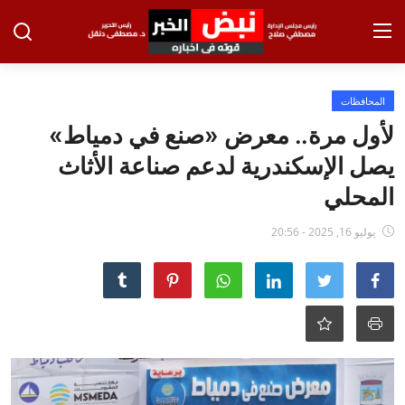
تسجيل الدخول
تسجيل
المحافظات
لأول مرة.. معرض «صنع في دمياط»
الرئيسية
يصل الإسكندرية لدعم صناعة الأثاث
الاخبار
المحلي
الاقتصاد
يوليو 16, 2025 - 20:56
الحوادث
التعليم
الطب والعلوم
الفن والثقافة