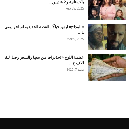
باكستانية و2 هنديين...
Feb 28, 2025
«المداح» ليس خيالًا.. القصة الحقيقية لساحر يمني
تا...
Mar 9, 2025
عظمة اللوح «تحذيرات من بيعها والسعر وصل لـ3
آلاف ج...
يونيو 7, 2025