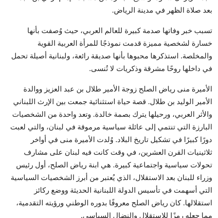
بعد صلاة الظهر في مدينة الرياض.
تسبب خبر وفاتها صدمة كبيرة للعالم العربي، حيث وُصفت بأنها
خسارة لشخصية مميزة قدمت نموذجًا للمرأة العربية القوية
والمخلصة. استذكرها محبوها بأنها صديقة رائعة، ولبنانية أصيلة تحمل
في داخلها روحًا مشرقة وذكريات لا تُنسى.
الأميرة منى رياض الصلح زوجة الأمير طلال بن عبد العزيز ووالدة
الأمير الوليد بن طلال. قصة حياة استثنائية جمعت بين الإرث اللبناني
والأثر العربي، ورحيلها يترك بصمة خالدة. وتعد واحدة من الشخصيات
البارزة التي تنتمي إلى عائلة سياسية مرموقة في لبنان، والتي لعبت
دورًا كبيرًا في تشكيل تاريخ البلاد. وُلدت الأميرة منى في أواخر
ثلاثينيات القرن العشرين، في وقت كانت فيه لبنان على مشارف
تحولات سياسية واجتماعية كبيرة. هي ابنة رياض الصلح، أول رئيس
وزراء للبنان بعد الاستقلال، الذي يُعتبر من أبرز الشخصيات السياسية
التي أسهمت في تأسيس الدولة اللبنانية الحديثة ووضع ركائز
استقلالها. كان رياض الصلح معروفًا بدوره الوطني ورؤيته التقدمية،
مما جعله رمزًا للاستقلال والنضال السياسي.