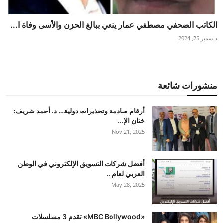
الكاتب الصحفي مصطفي عمار ينعي ببالغ الحزن والأسى وفاة ا...
ديسمبر 25, 2024
منشورات شائعة
أرقام صادمة وتحذيرات دولية… د. أحمد شريف:
ختان الإ...
Nov 21, 2025
أفضل شركات التسويق الإلكتروني في الوطن
العربي لعام...
May 28, 2025
«MBC Bollywood» تقدم 3 مسلسلات