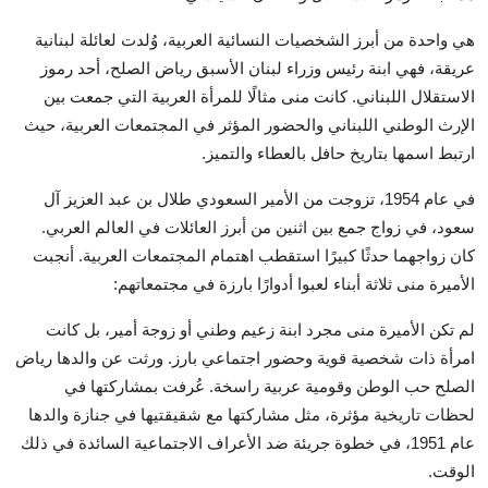
هي واحدة من أبرز الشخصيات النسائية العربية، وُلدت لعائلة لبنانية
عريقة، فهي ابنة رئيس وزراء لبنان الأسبق رياض الصلح، أحد رموز
الاستقلال اللبناني. كانت منى مثالًا للمرأة العربية التي جمعت بين
الإرث الوطني اللبناني والحضور المؤثر في المجتمعات العربية، حيث
ارتبط اسمها بتاريخ حافل بالعطاء والتميز.
في عام 1954، تزوجت من الأمير السعودي طلال بن عبد العزيز آل
سعود، في زواج جمع بين اثنين من أبرز العائلات في العالم العربي.
كان زواجهما حدثًا كبيرًا استقطب اهتمام المجتمعات العربية. أنجبت
الأميرة منى ثلاثة أبناء لعبوا أدوارًا بارزة في مجتمعاتهم:
لم تكن الأميرة منى مجرد ابنة زعيم وطني أو زوجة أمير، بل كانت
امرأة ذات شخصية قوية وحضور اجتماعي بارز. ورثت عن والدها رياض
الصلح حب الوطن وقومية عربية راسخة. عُرفت بمشاركتها في
لحظات تاريخية مؤثرة، مثل مشاركتها مع شقيقتيها في جنازة والدها
عام 1951، في خطوة جريئة ضد الأعراف الاجتماعية السائدة في ذلك
الوقت.