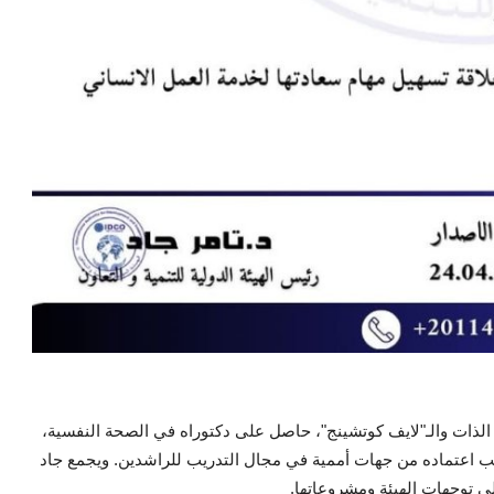
 الذات والـ"لايف كوتشينج"، حاصل على دكتوراه في الصحة النفسية،
انب اعتماده من جهات أممية في مجال التدريب للراشدين. ويجمع جاد
ى توجهات الهيئة ومشروعاتها.