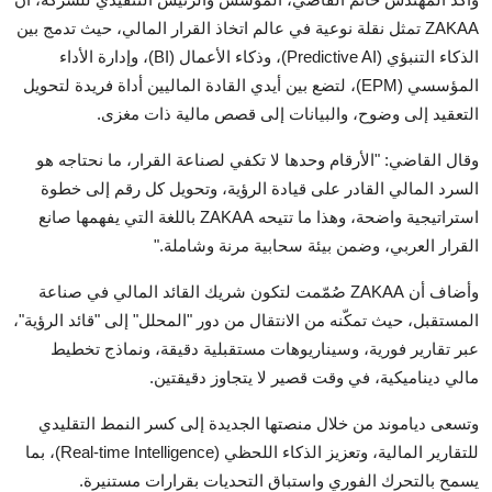
ZAKAA تمثل نقلة نوعية في عالم اتخاذ القرار المالي، حيث تدمج بين
الذكاء التنبؤي (Predictive AI)، وذكاء الأعمال (BI)، وإدارة الأداء
المؤسسي (EPM)، لتضع بين أيدي القادة الماليين أداة فريدة لتحويل
التعقيد إلى وضوح، والبيانات إلى قصص مالية ذات مغزى.
وقال القاضي: "الأرقام وحدها لا تكفي لصناعة القرار، ما نحتاجه هو
السرد المالي القادر على قيادة الرؤية، وتحويل كل رقم إلى خطوة
استراتيجية واضحة، وهذا ما تتيحه ZAKAA باللغة التي يفهمها صانع
القرار العربي، وضمن بيئة سحابية مرنة وشاملة."
وأضاف أن ZAKAA صُمّمت لتكون شريك القائد المالي في صناعة
المستقبل، حيث تمكّنه من الانتقال من دور "المحلل" إلى "قائد الرؤية"،
عبر تقارير فورية، وسيناريوهات مستقبلية دقيقة، ونماذج تخطيط
مالي ديناميكية، في وقت قصير لا يتجاوز دقيقتين.
وتسعى دياموند من خلال منصتها الجديدة إلى كسر النمط التقليدي
للتقارير المالية، وتعزيز الذكاء اللحظي (Real-time Intelligence)، بما
يسمح بالتحرك الفوري واستباق التحديات بقرارات مستنيرة.