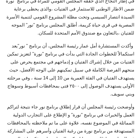
في إطار النجاح الذي حققه المجلس القومي للمرأة في برنامج "نورة"
ضمن الاطار الوطنى للاستثمار فى الفتيات ،والذى يحظى برعاية
السيدة انتصار السيسي وتحت مظلة المشروع القومي لتنمية الأسرة
المصرية في قرى حياة كريمة، أطلق المجلس برنامج "نور" الموجه
للفتيان ،بالتعاون مع صندوق الأمم المتحدة للسكان.
وأكدت المستشارة أمل عمار رئيسة المجلس، أن برنامج " نور"يعد
استكمالاً للخطوات الجادة التي بدأت في برنامج "نورة" لتعزيز تمكين
الفتيات من خلال إشراك الفتيان و إدماجهم في مجتمع يحرص على
منحهم الفرصة الكاملة في سبيل تمكينهم على الوجه الأفضل، حيث
يستهدف الفتيان في الفئة العمرية من 10 إلى 14 سنة ، وفي مرحلته
الأولى يستهدف الوصول إلى ٢٥٠٠ فتى بمحافظات أسيوط وسوهاج
وبني سويف.
وأوضحت رئيسة المجلس أن قرار إطلاق برنامج نور جاء نتيجة لتراكم
العمل والخبرات في برنامج "نورة" و الإطلاع على التجارب الدولية
المماثلة في الموضوع نفسه، علاوة على ما تم ملاحظته بالمحافظات
المستهدفة من برنامج نورة من رغبة الفتيان وأسرهم على المشاركة