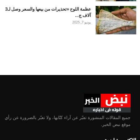
عظمة اللوح «تحذيرات من بيعها والسعر وصل لـ3
آلاف ج...
يونيو 7, 2025
جميع المقالات المنشورة تعبّر عن آراء كتّابها، ولا تعبّر بالضرورة عن رأي
موقع نبض الخبر.