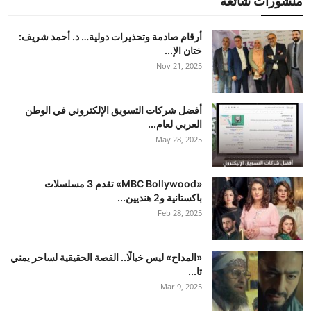
منشورات شائعة
أرقام صادمة وتحذيرات دولية… د. أحمد شريف:
ختان الإ...
Nov 21, 2025
أفضل شركات التسويق الإلكتروني في الوطن
العربي لعام...
May 28, 2025
«MBC Bollywood» تقدم 3 مسلسلات
باكستانية و2 هنديين...
Feb 28, 2025
«المداح» ليس خيالًا.. القصة الحقيقية لساحر يمني
تا...
Mar 9, 2025