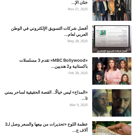
ختان الإ...
Nov 21, 2025
أفضل شركات التسويق الإلكتروني في الوطن
العربي لعام...
May 28, 2025
«MBC Bollywood» تقدم 3 مسلسلات
باكستانية و2 هنديين...
Feb 28, 2025
«المداح» ليس خيالًا.. القصة الحقيقية لساحر يمني
تا...
Mar 9, 2025
عظمة اللوح «تحذيرات من بيعها والسعر وصل لـ3
آلاف ج...