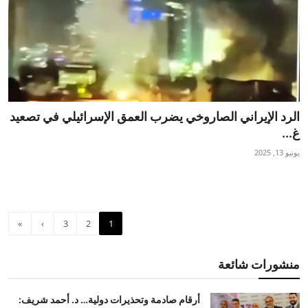
الرد الإيراني الصاروخي يضرب العمق الإسرائيلي في تصعيد
غ...
يونيو 13, 2025
»
›
3
2
1
منشورات شائعة
أرقام صادمة وتحذيرات دولية… د. أحمد شريف: