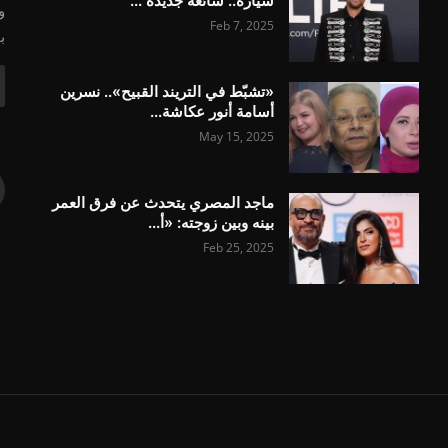
سيارة.. شائعة جديدة ...
و
Feb 7, 2025
ب
«تشبّط في التريند القبيح».. نسرين
أسامة أنور عكاشة...
May 15, 2025
ماجد المصري يتحدث عن فرق العمر
بينه وبين زوجته: «أ...
Feb 25, 2025