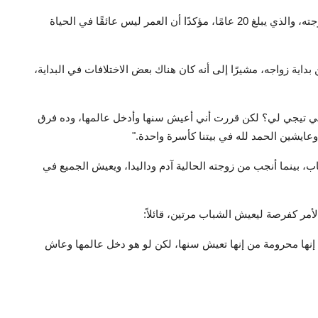
كشف الفنان ماجد المصري عن رأيه في فرق العمر بينه وبين زوجته، والذي يبلغ 20 عامًا، مؤكدًا أن العمر ليس عائقًا في الحياة
اية زواجه، مشيرًا إلى أنه كان هناك بعض الاختلافات في البداية،
هي تيجي لي؟ لكن قررت أني أعيش سنها وأدخل عالمها، وده فرق
 وعايشين الحمد لله في بيتنا كأسرة واحدة."
، بينما أنجب من زوجته الحالية آدم وداليدا، ويعيش الجميع في
أمر كفرصة ليعيش الشباب مرتين، قائلاً:
 إنها محرومة من إنها تعيش سنها، لكن لو هو دخل عالمها وعاش