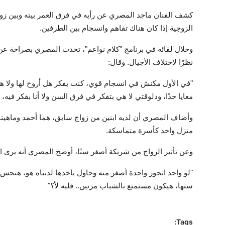
الزوجية إذا كان هناك تفاهم وانسجام بين الطرفين.
وخلال لقائه في برنامج "كلام نواعم"، تحدث المصري بصراحة عن بد
نظرًا لاختلاف الأجيال. وقال:
"في الأول مكنش في انسجام قوي، كنت بفكر هل أروح لها ولا 
معايا جدًا، ودلوقتي لا هي بتفكر في فرق السن ولا أنا بفكر فيه،
وأضاف المصري أن لديه ابنين من زواج سابق، هما أحمد وماهيتاب
منزل واحد كأسرة متماسكة.
وعن تأثير الزواج من شريكة أصغر سنًا، أوضح المصري أنه يرى ال
"لو واحد اتجوز واحدة أصغر منه وحاول ياخدها لدنياه هو، هتحس
سنها، هيكون مستمتع بالشباب مرتين.. فليه لأ؟"
Tags: