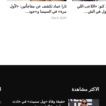
كنو: «اللاعب اللي
تارا عماد تكشف عن مفاجأتين: «لأول
 في الش...
مرة» في السينما و«جود...
Feb 8, 2025
الاكثر مشاهدة
ا
حقيقة وفاة «ويل سميث» في حادث
ا