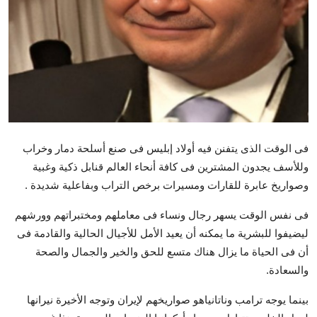
تكنولوجيا وإتصالات
الرياضة
المحافظات
المجتمع والمنوعات
أراء و مقالات
فى الوقت الذى يتفنن فيه أولاد إبليس فى صنع أسلحة دمار وخراب
وللأسف يجدون المشترين فى كافة أنحاء العالم قنابل ذكية وغبية
فيديوهات
وصواريخ عابرة للقارات ومسيرات برخص التراب وبفاعلية شديدة .
فى نفس الوقت يسهر رجال ونساء فى معاملهم ومختبراتهم وورشهم
ليضيفوا للبشرية ما يمكنه أن يعيد الأمل للأجيال الحالية والقادمة فى
أن فى الحياة ما يزال هناك متسع للحق والخير والجمال والصحة
والسعادة.
بينما يوجه ترامب وناتانياهو صواريخهم لإيران وتوجه الأخيرة نيرانها