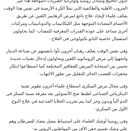
لدول الخليج وتتبادل روسيا وأوكرانيا الضربات الموجعة هذا غير
الحروب الأهلية والطائفية التى تملأ الكرة الأرضية فى نفس هذا الوقت
يعكف علماء لإيجاد علاج ناجع لمرض الزهايمر اللعين عن طريق
الأجسام المضادة الموجهة مثل الليكانيماب والدونانيماب ومركبات
أخرى تساعد على عودة القدرات المعرفية للمصاب٠كما يحاولون
استعمال خاصية النانو تكنولوجى فى العلاج٠
وفى نفس الوقت يعكف رهبان أخرون نأوا بانفسهم عن صناعة الدمار
واتجهوا إلى مرض الروماتويد اللعين ويحاولون إدخال تقنيات جديدة
تحسن من استجابة المريض للعقاقير المختلفة كما استطاعوا ابتكار
محفزات للعصب الحائر للتقليل من تطور الالتهاب ٠
وفى مجال مرض السكرى استطاع علماء أخرون تطوير تقنية
البنكرياس الصناعى لظبط ضخ الأنسولين بعد معرفة نسبة السكر فى
الدم آلياً وبدون وخز كما يتم تجريب الخلايا الجذعية في علاج النوع
الأول من السكري٠
وفى روسيا أوشك العلماء على استنباط مصل مضاد للسرطان وهم
على وشك تعميم حقن الآف من المواطنين الروس به٠