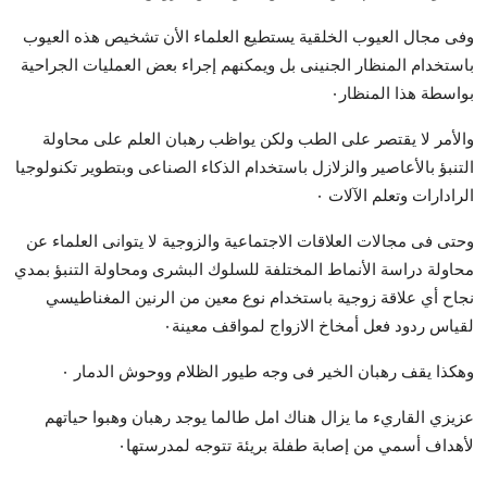
وفى مجال العيوب الخلقية يستطيع العلماء الأن تشخيص هذه العيوب
باستخدام المنظار الجنينى بل ويمكنهم إجراء بعض العمليات الجراحية
بواسطة هذا المنظار٠
والأمر لا يقتصر على الطب ولكن يواظب رهبان العلم على محاولة
التنبؤ بالأعاصير والزلازل باستخدام الذكاء الصناعى وبتطوير تكنولوجيا
الرادارات وتعلم الآلات ٠
وحتى فى مجالات العلاقات الاجتماعية والزوجية لا يتوانى العلماء عن
محاولة دراسة الأنماط المختلفة للسلوك البشرى ومحاولة التنبؤ بمدي
نجاح أي علاقة زوجية باستخدام نوع معين من الرنين المغناطيسي
لقياس ردود فعل أمخاخ الازواج لمواقف معينة٠
وهكذا يقف رهبان الخير فى وجه طيور الظلام ووحوش الدمار ٠
عزيزي القاريء ما يزال هناك امل طالما يوجد رهبان وهبوا حياتهم
لأهداف أسمي من إصابة طفلة بريئة تتوجه لمدرستها٠