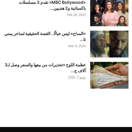
«MBC Bollywood» تقدم 3 مسلسلات
باكستانية و2 هنديين...
Feb 28, 2025
«المداح» ليس خيالًا.. القصة الحقيقية لساحر يمني
تا...
Mar 9, 2025
عظمة اللوح «تحذيرات من بيعها والسعر وصل لـ3
آلاف ج...
يونيو 7, 2025