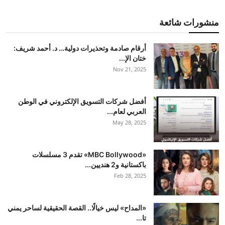
منشورات شائعة
أرقام صادمة وتحذيرات دولية… د. أحمد شريف:
ختان الإ...
Nov 21, 2025
أفضل شركات التسويق الإلكتروني في الوطن
العربي لعام...
May 28, 2025
«MBC Bollywood» تقدم 3 مسلسلات
باكستانية و2 هنديين...
Feb 28, 2025
«المداح» ليس خيالًا.. القصة الحقيقية لساحر يمني
تا...