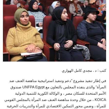
تكنولوجيا وإتصالات
الرياضة
المحافظات
المجتمع والمنوعات
أراء و مقالات
فيديوهات
كتب : د . مجدي كامل الهواري
في إطار تنفيذ مشروع "دعم وتنفيذ استراتيجية مناهضة العنف ضد
المرأة" والذى ينفذه المجلس بالتعاون مع UNFPA Egypt صندوق
الأمم المتحدة للسكان مصر ، و الوكالة الكورية للتنمية الدولية
KOICA ، من خلال وحدة مناهضة العنف ضد المرأة بالمجلس القومي
للمرأة ، وضمن محور التمكين الاقتصادي للمرأة والتدريبات الحرفية