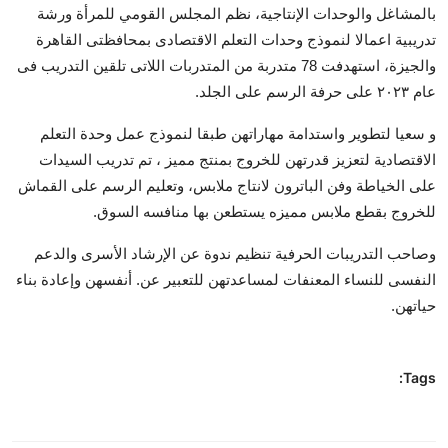
بالمشاغل والوحدات الإنتاجية، نظم المجلس القومي للمرأة ورشة
تدريبية اعمالا لنموذج وحدات التعلم الاقتصادى بمحافظتى القاهرة
والجيزة، استهدفت 78 متدربة من المتدربات اللاتى تلقين التدريب فى
عام ٢٠٢٣ على حرفة الرسم على الجلد.
و سعيا لتطوير واستدامة مهاراتهن طبقا لنموذج عمل وحدة التعلم
الاقتصادية لتعزيز قدرتهن للخروج بمنتج مميز ، تم تدريب السيدات
على الخياطة وفن الباترون لانتاج ملابس، وتعليم الرسم على القماش
للخروج بقطع ملابس مميزه يستطعن بها منافسه السوق.
وصاحب التدريبات الحرفية تنظيم ندوة عن الإرشاد الأسرى والدعم
النفسى للنساء المعنفات لمساعدتهن للتعبير عن. أنفسهن وإعادة بناء
حياتهن.
Tags: