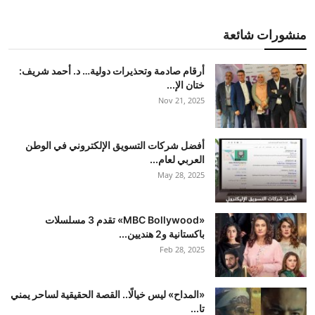
منشورات شائعة
أرقام صادمة وتحذيرات دولية… د. أحمد شريف:
ختان الإ...
Nov 21, 2025
أفضل شركات التسويق الإلكتروني في الوطن
العربي لعام...
May 28, 2025
«MBC Bollywood» تقدم 3 مسلسلات
باكستانية و2 هنديين...
Feb 28, 2025
«المداح» ليس خيالًا.. القصة الحقيقية لساحر يمني
تا...