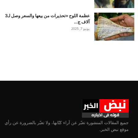
عظمة اللوح «تحذيرات من بيعها والسعر وصل لـ3
آلاف ج...
يونيو 7, 2025
جميع المقالات المنشورة تعبّر عن آراء كتّابها، ولا تعبّر بالضرورة عن رأي
موقع نبض الخبر.