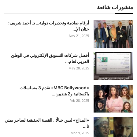
منشورات شائعة
أرقام صادمة وتحذيرات دولية… د. أحمد شريف:
ختان الإ...
Nov 21, 2025
أفضل شركات التسويق الإلكتروني في الوطن
العربي لعام...
May 28, 2025
«MBC Bollywood» تقدم 3 مسلسلات
باكستانية و2 هنديين...
Feb 28, 2025
«المداح» ليس خيالًا.. القصة الحقيقية لساحر يمني
تا...
Mar 9, 2025