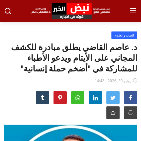
تسجيل الدخول
تسجيل
الطب والعلوم
د. عاصم القاضي يطلق مبادرة للكشف
الرئيسية
المجاني على الأيتام ويدعو الأطباء
الاخبار
للمشاركة في "أضخم حملة إنسانية"
الاقتصاد
يونيو 30, 2026 - 14:48
الحوادث
التعليم
الطب والعلوم
الفن والثقافة