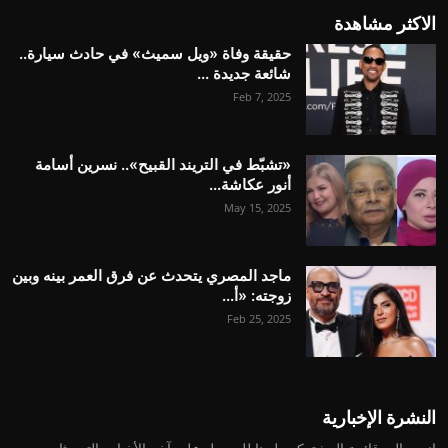
الاكثر مشاهدة
حقيقة وفاة «ويل سميث» في حادث سيارة..
شائعة جديدة ...
Feb 7, 2025
«تشبّط في التريند القبيح».. نسرين أسامة
أنور عكاشة...
May 15, 2025
ماجد المصري يتحدث عن فرق العمر بينه وبين
زوجته: «أ...
Feb 25, 2025
النشرة الإخبارية