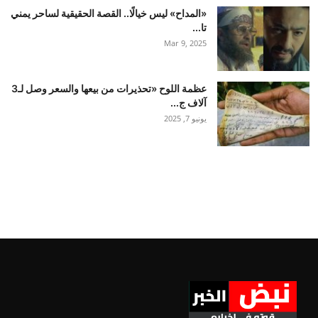
«المداح» ليس خيالًا.. القصة الحقيقية لساحر يمني
تا...
Mar 9, 2025
عظمة اللوح «تحذيرات من بيعها والسعر وصل لـ3
آلاف ج...
يونيو 7, 2025