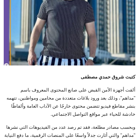
تكنولوجيا وإتصالات
الرياضة
المحافظات
المجتمع والمنوعات
أراء و مقالات
فيديوهات
كتبت شروق حمدي مصطفى
ألقت أجهزة الأمن القبض على صانع المحتوى المعروف باسم
"مداهم"، وذلك بعد ورود بلاغات متعددة من محامين ومواطنين، تتهمه
بنشر مقاطع فيديو تتضمن محتوى خارجًا عن الآداب العامة وألفاظًا
خادشة للحياء عبر مواقع التواصل الاجتماعي.
وبحسب مصادر مطلعة، فقد تم رصد عدد من الفيديوهات التي نشرها
"مداهم" والتي أثارت جدلاً واسعًا على المنصات الرقمية، ما دفع النيابة