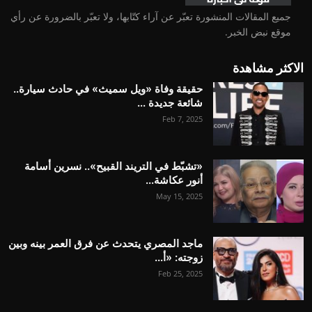
جميع المقالات المنشورة تعبّر عن آراء كتّابها، ولا تعبّر بالضرورة عن رأي
موقع نبض الخبر.
الاكثر مشاهدة
حقيقة وفاة «ويل سميث» في حادث سيارة..
شائعة جديدة ...
Feb 7, 2025
«تشبّط في التريند القبيح».. نسرين أسامة
أنور عكاشة...
May 15, 2025
ماجد المصري يتحدث عن فرق العمر بينه وبين
زوجته: «أ...
Feb 25, 2025