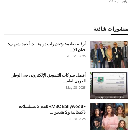
يونيو 19, 2025
منشورات شائعة
أرقام صادمة وتحذيرات دولية… د. أحمد شريف:
ختان الإ...
Nov 21, 2025
أفضل شركات التسويق الإلكتروني في الوطن
العربي لعام...
May 28, 2025
«MBC Bollywood» تقدم 3 مسلسلات
باكستانية و2 هنديين...
Feb 28, 2025