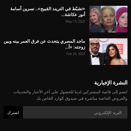
«تشبّط في التريند القبيح».. نسرين أسامة
أنور عكاشة...
May 15, 2025
ماجد المصري يتحدث عن فرق العمر بينه وبين
زوجته: «أ...
Feb 25, 2025
النشرة الإخبارية
انضم إلى قائمة المشتركين لدينا للحصول على آخر الأخبار والتحديثات
والعروض الخاصة مباشرة في صندوق الوارد الخاص بك
اشترك