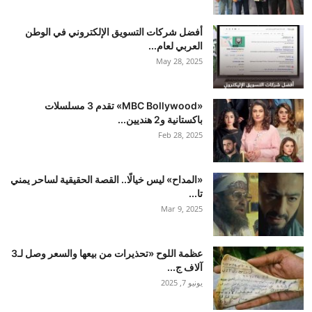
أفضل شركات التسويق الإلكتروني في الوطن
العربي لعام...
May 28, 2025
«MBC Bollywood» تقدم 3 مسلسلات
باكستانية و2 هنديين...
Feb 28, 2025
«المداح» ليس خيالًا.. القصة الحقيقية لساحر يمني
تا...
Mar 9, 2025
عظمة اللوح «تحذيرات من بيعها والسعر وصل لـ3
آلاف ج...
يونيو 7, 2025