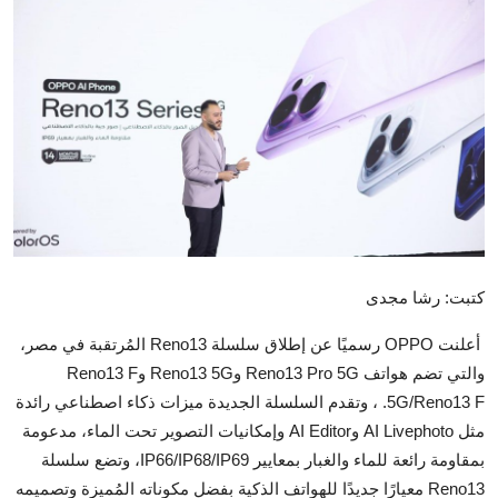
تكنولوجيا وإتصالات
الرياضة
المحافظات
المجتمع والمنوعات
أراء و مقالات
فيديوهات
كتبت: رشا مجدى
أعلنت OPPO رسميًا عن إطلاق سلسلة Reno13 المُرتقبة في مصر،
والتي تضم هواتف Reno13 Pro 5G وReno13 5G وReno13 F
5G/Reno13 F. ، وتقدم السلسلة الجديدة ميزات ذكاء اصطناعي رائدة
مثل AI Livephoto وAI Editor وإمكانيات التصوير تحت الماء، مدعومة
بمقاومة رائعة للماء والغبار بمعايير IP66/IP68/IP69، وتضع سلسلة
Reno13 معيارًا جديدًا للهواتف الذكية بفضل مكوناته المُميزة وتصميمه