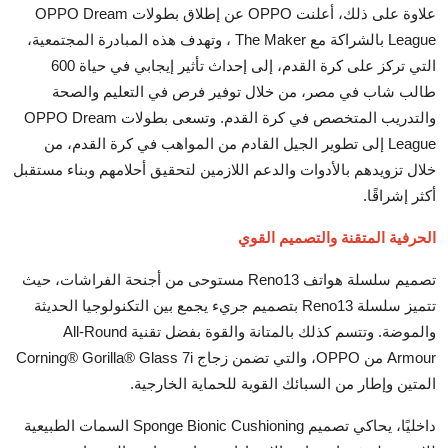
علاوة على ذلك، أعلنت OPPO عن إطلاق بطولات OPPO Dream
League بالشراكة مع The Maker ، وتهدف هذه المبادرة المجتمعية،
التي تركز على كرة القدم، إلى إحداث تأثير إيجابي في حياة 600
طالب شاب في مصر، من خلال توفير فرص في التعليم والصحة
والتدريب المتخصص في كرة القدم. وتسعى بطولات OPPO Dream
League إلى تطوير الجيل القادم من المواهب في كرة القدم، من
خلال تزويدهم بالأدوات والدعم اللازمين لتحقيق أحلامهم وبناء مستقبل
أكثر إشراقًا.
الحرفية المتقنة والتصميم القوي
تصميم سلسلة هواتف Reno13 مستوحى من أجنحة الفراشات، حيث
تتميز سلسلة Reno13 بتصميم جريء يجمع بين التكنولوجيا الحديثة
والموضة. وتتسم كذلك بالمتانة والقوة بفضل تقنية All-Round
Armour من OPPO، والتي تضمن زجاج Corning® Gorilla® Glass 7i
المتين وإطار من السبائك القوية للحماية الخارجية.
داخليًا، يحاكي تصميم Sponge Bionic Cushioning السمات الطبيعية