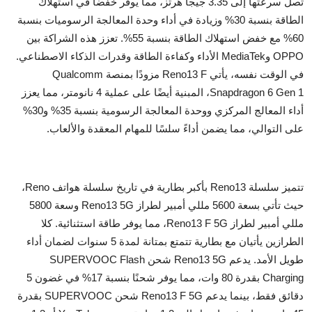
تصل سرعتها إلى 3.35 جيجا هرتز، مما يوفر خفضاً في استهلاك
الطاقة بنسبة 30% وزيادة في أداء وحدة المعالجة الرسوميات بنسبة
60% مع خفض استهلاك الطاقة بنسبة 55%. تعزز هذه الشراكة بين
OPPO وMediaTek الأداء وكفاءة الطاقة وقدرات الذكاء الاصطناعي.
في الوقت نفسه، يأتي Reno13 F مزودًا بمنصة Qualcomm
Snapdragon 6 Gen 1، المبنية أيضًا على عملية 4 نانومتر، مما يعزز
أداء المعالج المركزي ووحدة المعالجة الرسومية بنسبة 35% و30%
على التوالي، مما يضمن أداءً سلسًا للمهام المعقدة والألعاب.
تتميز سلسلة Reno13 بأكبر بطارية في تاريخ سلسلة هواتف Reno،
حيث تأتي بسعة 5600 مللي أمبير لطراز Reno13 5G وسعة 5800
مللي أمبير لطراز Reno13 F 5G، مما يوفر طاقة استثنائية. كلا
الطرازين يأتيان مع بطارية تتمتع بمتانة لمدة 5 سنوات لضمان أداء
طويل الأمد. يدعم Reno13 5G شحن SUPERVOOC Flash
Charging بقدرة 80 وات، مما يوفر شحنًا بنسبة 17% في غضون 5
دقائق فقط، بينما يدعم Reno13 F 5G شحن SUPERVOOC بقدرة