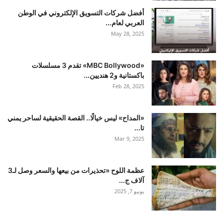
أفضل شركات التسويق الإلكتروني في الوطن
العربي لعام...
May 28, 2025
«MBC Bollywood» تقدم 3 مسلسلات
باكستانية و2 هنديين...
Feb 28, 2025
«المداح» ليس خيالًا.. القصة الحقيقية لساحر يمني
تا...
Mar 9, 2025
عظمة اللوح «تحذيرات من بيعها والسعر وصل لـ3
آلاف ج...
يونيو 7, 2025