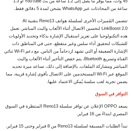
45 وات، مما يوفر ما يصل إلى 1.2 ساعة من بث YouTube أو 1.3
ساعة من المحادثات عبر WhatsApp بشحن لمدة 5 دقائق فقط.
تتضمن المُميزات الأخرى لسلسلة هواتف Reno13 بتقنية AI
LinkBoost 2.0 لتحسين الاتصال أثناء الألعاب والبث المباشر. تعمل
هذه التكنولوجيا على تعزيز استقبال الإشارة بذكاء وتحديد الأولويات
للشبكات لتحقيق أداء سلس وغير متقطع، حتى في المناطق ذات
الإشارة الضعيفة أو التي تشهد ازدحاماً من الناس. مع دعم Wi-Fi ثنائي
القناة وتسريع Bluetooth، يتم خفض التأخير أثناء الألعاب والبث
المباشر ومشاركة الملفات. بالإضافة إلى ذلك، تساعد ميزة تحديد
الموقع عبر Wi-Fi المستخدمين على الاتصال بأقوى إشارة قريبة، مما
يضمن تجربة لعب سلسة يُمكن الاعتماد عليها.
التوافر في السوق
يسعد OPPO الإعلان عن توافر سلسلة Reno13 المنتظرة في السوق
المصري ابتداءً من 16 فبراير.
تبدأ الطلبات المسبقة لسلسلة Reno13 من 8 فبراير وحتى 15 فبراير.