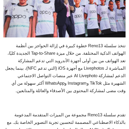
تتخذ سلسلة Reno13 خطوة كبيرة في إزالة الحواجز بين أنظمة
الهواتف الذكية المختلفة. من خلال ميزة Tap-to-Share الجديدة كليًا،
تعد الهواتف من بين أولى أجهزة الأندرويد التي تدعم المشاركة
المباشرة لـ Livephotos مع أجهزة iOS (التي تدعم NFC)، بينما يجعل
الدعم لمشاركة AI Livephoto عبر منصات التواصل الاجتماعي
الشهيرة مثل TikTok وInstagram وWhatsApp أكثر سهولة من أي
وقت مضى لمشاركة المحتوى بين الأصدقاء والعائلة والمتابعين.
تقدم سلسلة Reno13 مجموعة من الميزات المتقدمة المدعومة
بالذكاء الاصطناعي المصممة لتحسين تجربة التصوير الخاصة بك. مع