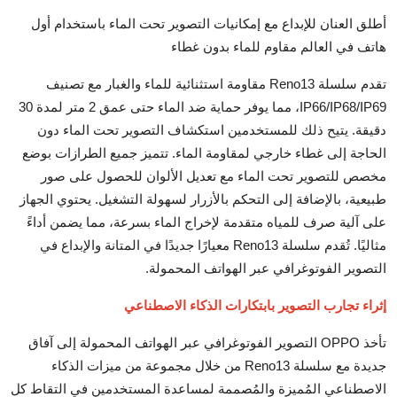
أطلق العنان للإبداع مع إمكانيات التصوير تحت الماء باستخدام أول
هاتف في العالم مقاوم للماء بدون غطاء
تقدم سلسلة Reno13 مقاومة استثنائية للماء والغبار مع تصنيف
IP66/IP68/IP69، مما يوفر حماية ضد الماء حتى عمق 2 متر لمدة 30
دقيقة. يتيح ذلك للمستخدمين استكشاف التصوير تحت الماء دون
الحاجة إلى غطاء خارجي لمقاومة الماء. تتميز جميع الطرازات بوضع
مخصص للتصوير تحت الماء مع تعديل الألوان للحصول على صور
طبيعية، بالإضافة إلى التحكم بالأزرار لسهولة التشغيل. يحتوي الجهاز
على آلية صرف للمياه متقدمة لإخراج الماء بسرعة، مما يضمن أداءً
مثاليًا. تُقدم سلسلة Reno13 معيارًا جديدًا في المتانة والإبداع في
التصوير الفوتوغرافي عبر الهواتف المحمولة.
إثراء تجارب التصوير بابتكارات الذكاء الاصطناعي
تأخذ OPPO التصوير الفوتوغرافي عبر الهواتف المحمولة إلى آفاق
جديدة مع سلسلة Reno13 من خلال مجموعة من ميزات الذكاء
الاصطناعي المُميزة والمُصممة لمساعدة المستخدمين في التقاط كل