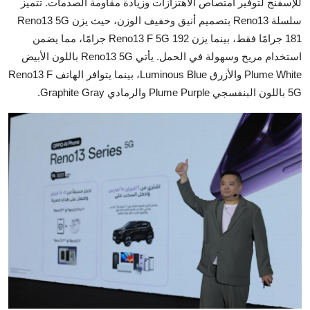
للإسفنج لتوفير امتصاص الاهتزازات وزيادة مقاومة الصدمات. تتميز
سلسلة Reno13 بتصميم أنيق وخفيف الوزن، حيث يزن Reno13 5G
181 جرامًا فقط، بينما يزن Reno13 F 5G 192 جرامًا، مما يضمن
استخدام مريح وسهولة في الحمل. يأتي Reno13 5G باللون الأبيض
Plume White والأزرق Luminous Blue، بينما يتوافر الهاتف Reno13 F
5G باللون البنفسجي Plume Purple والرمادي Graphite Gray.