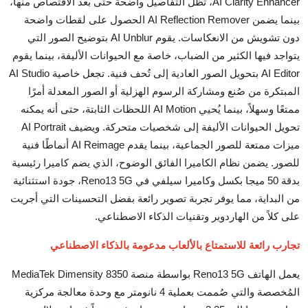
AI Clarity Enhancer، تظل التفاصيل واضحة حتى بعد الاقتصاص منها،
بينما يضمن AI Reflection Remover الحصول على لقطات واضحة
دون تشويش من الانعكاسات. يقوم AI Unblur بتوضيح الصور التي
يتواجد فيها الكثير من الضباب، خاصة مع الحيوانات الأليفة، بينما يقوم
AI Editor بتحويل الصور العادية إلى تُحف فنية. تجعل خاصية AI Studio
المبتكرة من صُنع ومشاركة الرسوم الهزلية أو الصور المعدلة أمرًا
ممتعًا وسهلاً، بينما يُحيي AI Motion اللحظات الثابتة، حتى أنه يمكنه
تحويل الحيوانات الأليفة إلى شخصيات متحركة. ويضيف AI Portrait
ميزات ممتعة للصور الجماعية، بينما يقدم AI Reimage أنماطًا فنية
للصور. يضمن نظام الكاميرا الفائق الوضوح، الذي يضم كاميرا رئيسية
بدقة 50 ميجا بكسل وكاميرا سيلفي في Reno13 5G، جودة استثنائية
من البداية، مما يوفر تجربة تصوير رائعة بفضل التحسينات التي أجريت
على كلاً من الهاردوير وتقنيات الذكاء الاصطناعي.
تجارب رائعة للاستمتاع بالألعاب مدعومة بالذكاء الاصطناعي
يعمل الهاتف Reno13 5G بواسطة منصة MediaTek Dimensity 8350
المُخصصة والتي صُممت بعملية 4 نانومتر مع وحدة معالجة مركزية