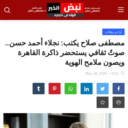
تسجيل الدخول
تسجيل
أراء و مقالات
مصطفى صلاح يكتب: نجلاء أحمد حسن..
الرئيسية
صوتٌ ثقافي يستحضر ذاكرة القاهرة
الاخبار
ويصون ملامح الهوية
الاقتصاد
May 28, 2026 - 14:02
الحوادث
التعليم
الطب والعلوم
الفن والثقافة