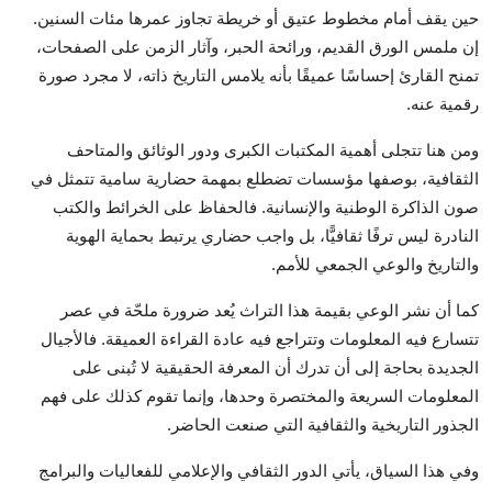
حين يقف أمام مخطوط عتيق أو خريطة تجاوز عمرها مئات السنين.
إن ملمس الورق القديم، ورائحة الحبر، وآثار الزمن على الصفحات،
تمنح القارئ إحساسًا عميقًا بأنه يلامس التاريخ ذاته، لا مجرد صورة
رقمية عنه.
ومن هنا تتجلى أهمية المكتبات الكبرى ودور الوثائق والمتاحف
الثقافية، بوصفها مؤسسات تضطلع بمهمة حضارية سامية تتمثل في
صون الذاكرة الوطنية والإنسانية. فالحفاظ على الخرائط والكتب
النادرة ليس ترفًا ثقافيًّا، بل واجب حضاري يرتبط بحماية الهوية
والتاريخ والوعي الجمعي للأمم.
كما أن نشر الوعي بقيمة هذا التراث يُعد ضرورة ملحّة في عصر
تتسارع فيه المعلومات وتتراجع فيه عادة القراءة العميقة. فالأجيال
الجديدة بحاجة إلى أن تدرك أن المعرفة الحقيقية لا تُبنى على
المعلومات السريعة والمختصرة وحدها، وإنما تقوم كذلك على فهم
الجذور التاريخية والثقافية التي صنعت الحاضر.
وفي هذا السياق، يأتي الدور الثقافي والإعلامي للفعاليات والبرامج