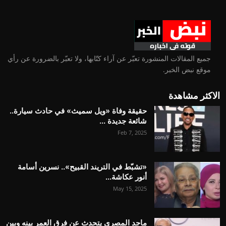
جميع المقالات المنشورة تعبّر عن آراء كتّابها، ولا تعبّر بالضرورة عن رأي
موقع نبض الخبر.
الاكثر مشاهدة
حقيقة وفاة «ويل سميث» في حادث سيارة..
شائعة جديدة ...
Feb 7, 2025
«تشبّط في التريند القبيح».. نسرين أسامة
أنور عكاشة...
May 15, 2025
ماجد المصري يتحدث عن فرق العمر بينه وبين