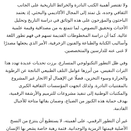
ولا تقتصر أهمية الكتب النادرة والخرائط التاريخية على الجانب
الثقافي وحده، بل تمتد إلى المجال الأكاديمي والبحثي. إذ يعتمد
الباحثون والمؤرخون على هذه الوثائق في دراسة التاريخ وتحليل
الأحداث وتحقيق النصوص، لما تتمتع به من مصداقية وقيمة علمية
عالية. كما أن دراسة المخطوطات القديمة تسهم في فهم تطور اللغة
وأساليب الكتابة والطباعة والفنون الزخرفية، الأمر الذي يجعلها مصدرًا
لا غنى عنه للدارسين والمتخصصين.
وفي ظل التطور التكنولوجي المتسارع، برزت تحديات عديدة تهدد هذا
التراث النفيس، من أبرزها عوامل التلف الطبيعي الناتجة عن الرطوبة
والحرارة وسوء التخزين، فضلًا عن الإهمال أو الاتجار غير المشروع
بالمقتنيات النادرة. ولذلك اتجهت المؤسسات الثقافية الكبرى
والمكتبات الوطنية إلى تنفيذ مشروعات للترميم والأرشفة الرقمية،
بهدف حماية هذه الكنوز من الضياع، وضمان بقائها متاحة للأجيال
القادمة.
غير أن التطور الرقمي، على أهميته، لا يستطيع أن ينتزع من النسخ
الأصلية قيمتها الرمزية والوجدانية. فثمة رهبة خاصة يشعر بها الإنسان