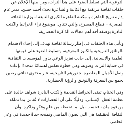
التوعوية التي تسلط الضوء على هذا التراث، ومن بينها الإعلان عن
حلقات ثقافية مرتقبة مع الكاتبة والشاعرة نجلاء أحمد حسن، مدير عام
إدارة تاريخ القاهرة بـ مكتبة القاهرة الكبرى التابعة لـ وزارة الثقافة
المصرية – قطاع المسرح، والتي تتناول موضوع ثراء الخرائط والكتب
النادرة بوصفه أحد أهم مجالات الذاكرة الحضارية.
وتأتي هذه الحلقات في إطار رسالة ثقافية تهدف إلى إحياء الاهتمام
بالوثائق التاريخية والكنوز المعرفية، وتسليط الضوء على قيمتها
العلمية والإنسانية، إلى جانب تعزيز الوعي بدور المؤسسات الثقافية
في حماية التراث وصونه. وهي خطوة تعكس اهتمامًا متجددًا بإعادة
وصل الأجيال المعاصرة بجذورهم التاريخية، عبر محتوى ثقافي رصين
يجمع بين المعرفة والتوثيق والرؤية الحضارية.
وفي الختام، تبقى الخرائط القديمة والكتب النادرة شواهد خالدة على
عظمة العقل الإنساني، ودليلًا على أن الحضارات لا تُقاس بما تملكه
من قوة مادية فحسب، بل بما تحفظه من علمٍ وفكرٍ وذاكرة، وأن
الثقافة الحقيقية هي التي تصون الماضي وتمنحه حياةً جديدة في وعي
الحاضر.