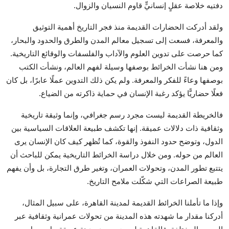
دفتيه خلاصة عقلٍ إنسانيٍّ قاوم النسيان والزوال.
ولقد أدركت الحضارات القديمة منذ فجر التاريخ أهمية التوثيق
والمعرفة، فسعت إلى تسجيل معالم المدن والطرق والحدود والبحار،
كما حرصت على تدوين العلوم والآداب والفلسفات والوقائع التاريخية.
ومن هنا نشأت الخرائط بوصفها وسيلة لفهم العالم، ونشأت الكتب
بوصفها وعاءً للفكر والمعرفة. ولم يكن ذلك التدوين عملًا عابرًا، بل كان
فعلًا حضاريًّا يؤكد رغبة الإنسان في حماية ذاكرته من الضياع.
فالخريطة القديمة ليست مجرد رسم جغرافي، وإنما وثيقة تاريخية
وثقافية ذات دلالات عميقة. إنها تكشف طبيعة العلاقات السياسية بين
الدول، وتوضح حدود النفوذ والقوة، كما تُظهر كيف كان الإنسان يرى
العالم من حوله. ومن خلال دراسة الخرائط التاريخية يمكن للباحث أن
يتتبع تطور المدن، وتحولات العمران، وتغير طرق التجارة، بل وأن يفهم
طبيعة الصراعات التي شكّلت ملامح التاريخ.
وإذا ما تأملنا الخرائط القديمة لمدينة القاهرة، على سبيل المثال،
أدركنا مقدار ما شهدته هذه المدينة من تحولات عمرانية وثقافية عبر