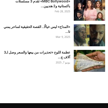
«MBC Bollywood» تقدم 3 مسلسلات
باكستانية و2 هنديين...
Feb 28, 2025
«المداح» ليس خيالًا.. القصة الحقيقية لساحر يمني
تا...
Mar 9, 2025
عظمة اللوح «تحذيرات من بيعها والسعر وصل لـ3
آلاف ج...
يونيو 7, 2025