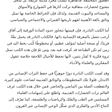
العصور المختلفة. فالقاهرة ليست مجرد مدينة عريقة، بل سجل
مفتوح لحضارات متعاقبة تركت آثارها في الشوارع والأسواق
والمساجد والبيوت القديمة. ولذلك فإن الخرائط الخاصة بها تمثل
وثائق بالغة الأهمية لفهم تاريخها العمراني والاجتماعي والسياسي.
أما الكتب النادرة، فإن قيمتها تتجاوز حدود المادة الورقية إلى آفاق
أرحب تتصل بالمعرفة الإنسانية ذاتها. فالكتاب النادر قد يحمل نصًّا
فريدًا، أو نسخة أصلية لمؤلف عظيم، أو مخطوطًا كُتب بخط اليد في
زمن لم تكن الطباعة قد عُرفت فيه بعد. ومن ثمّ فإن هذه الكتب تمثل
ثروة فكرية لا تُقدّر بثمن، لأنها تحفظ للأجيال اللاحقة خلاصة عقول
المفكرين والعلماء والأدباء.
وقد لعبت الكتب النادرة دورًا جوهريًّا في حفظ التراث الإنساني من
الاندثار، فلولا تلك المخطوطات والوثائق القديمة لضاعت علوم كثيرة،
ولانقطعت الصلة بين الماضي والحاضر. فمن خلال هذه الكتب عرف
العالم تراث الحضارات القديمة، واطلع على إسهامات العلماء
المسلمين في الطب والفلك والرياضيات والفلسفة، كما تعرّف إلى
النتاج الأدبي والفكري الذي شكّل الوعي الإنساني عبر القرون.