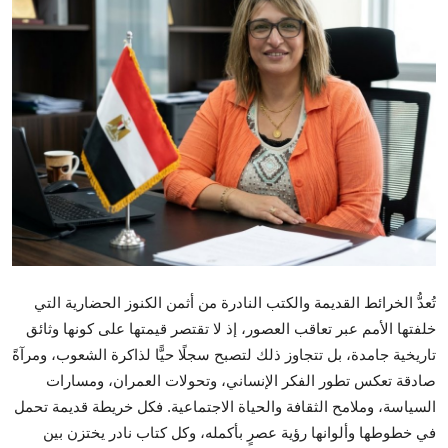
تكنولوجيا وإتصالات
الرياضة
المحافظات
المجتمع والمنوعات
أراء و مقالات
فيديوهات
تُعدُّ الخرائط القديمة والكتب النادرة من أثمن الكنوز الحضارية التي
خلفتها الأمم عبر تعاقب العصور، إذ لا تقتصر قيمتها على كونها وثائق
تاريخية جامدة، بل تتجاوز ذلك لتصبح سجلًا حيًّا لذاكرة الشعوب، ومرآةً
صادقة تعكس تطور الفكر الإنساني، وتحولات العمران، ومسارات
السياسة، وملامح الثقافة والحياة الاجتماعية. فكل خريطة قديمة تحمل
في خطوطها وألوانها رؤية عصرٍ بأكمله، وكل كتاب نادر يختزن بين