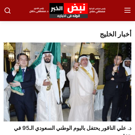
أخبار الخليج
تسجيل الدخول
تسجيل
الرئيسية
الاخبار
الاقتصاد
الحوادث
التعليم
الطب والعلوم
د. علي الناقور يحتفل باليوم الوطني السعودي الـ95 في
الفن والثقافة