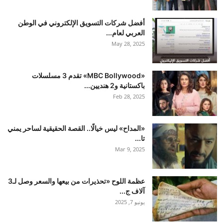
أفضل شركات التسويق الإلكتروني في الوطن
العربي لعام...
May 28, 2025
«MBC Bollywood» تقدم 3 مسلسلات
باكستانية و2 هنديين...
Feb 28, 2025
«المداح» ليس خيالًا.. القصة الحقيقية لساحر يمني
تا...
Mar 9, 2025
عظمة اللوح «تحذيرات من بيعها والسعر وصل لـ3
آلاف ج...
يونيو 7, 2025