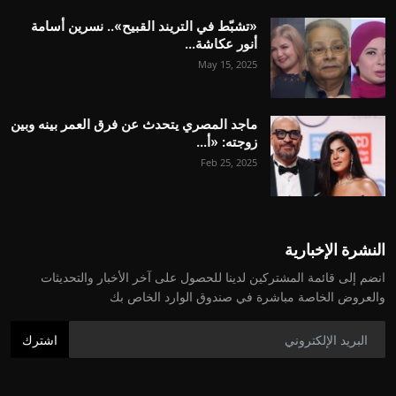
«تشبّط في التريند القبيح».. نسرين أسامة
أنور عكاشة...
May 15, 2025
ماجد المصري يتحدث عن فرق العمر بينه وبين
زوجته: «أ...
Feb 25, 2025
النشرة الإخبارية
انضم إلى قائمة المشتركين لدينا للحصول على آخر الأخبار والتحديثات
والعروض الخاصة مباشرة في صندوق الوارد الخاص بك
اشترك