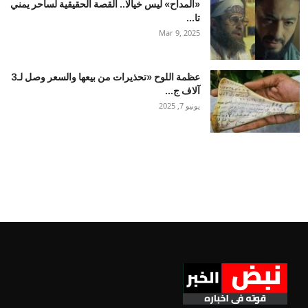
«المداح» ليس خيالًا.. القصة الحقيقية لساحر يمني
تا...
Mar 9, 2025
عظمة اللوح «تحذيرات من بيعها والسعر وصل لـ3
آلاف ج...
يونيو 7, 2025