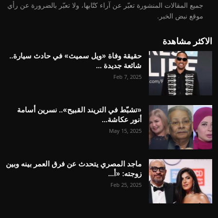
جميع المقالات المنشورة تعبّر عن آراء كتّابها، ولا تعبّر بالضرورة عن رأي
موقع نبض الخبر.
الاكثر مشاهدة
حقيقة وفاة «ويل سميث» في حادث سيارة..
شائعة جديدة ...
Feb 7, 2025
«تشبّط في التريند القبيح».. نسرين أسامة
أنور عكاشة...
May 15, 2025
ماجد المصري يتحدث عن فرق العمر بينه وبين
زوجته: «أ...
Feb 25, 2025