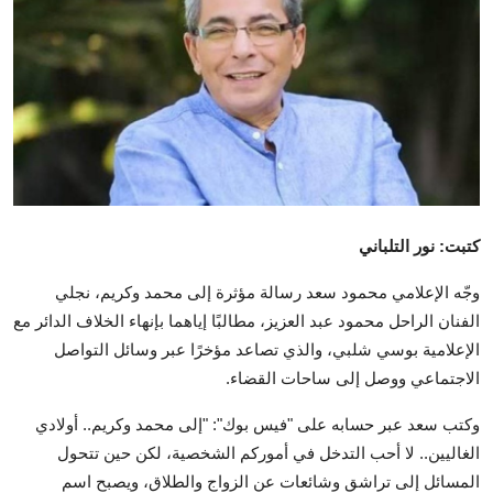
تكنولوجيا وإتصالات
الرياضة
المحافظات
المجتمع والمنوعات
أراء و مقالات
كتبت: نور التلباني
فيديوهات
وجّه الإعلامي محمود سعد رسالة مؤثرة إلى محمد وكريم، نجلي
الفنان الراحل محمود عبد العزيز، مطالبًا إياهما بإنهاء الخلاف الدائر مع
الإعلامية بوسي شلبي، والذي تصاعد مؤخرًا عبر وسائل التواصل
الاجتماعي ووصل إلى ساحات القضاء.
وكتب سعد عبر حسابه على "فيس بوك": "إلى محمد وكريم.. أولادي
الغاليين.. لا أحب التدخل في أموركم الشخصية، لكن حين تتحول
المسائل إلى تراشق وشائعات عن الزواج والطلاق، ويصبح اسم