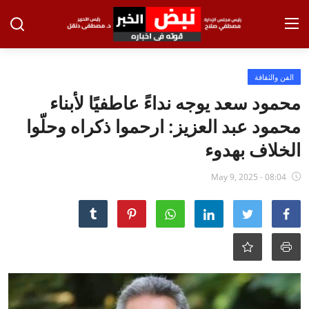
تسجيل الدخول
تسجيل
الفن والثقافة
محمود سعد يوجه نداءً عاطفيًا لأبناء
الرئيسية
محمود عبد العزيز: ارحموا ذكراه وحلّوا
الاخبار
الخلاف بهدوء
الاقتصاد
May 9, 2025 - 08:04
الحوادث
التعليم
الطب والعلوم
الفن والثقافة