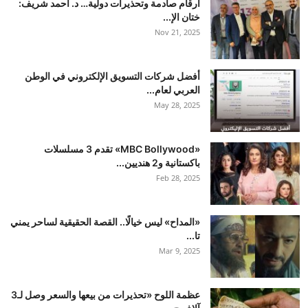
أرقام صادمة وتحذيرات دولية… د. أحمد شريف:
ختان الإ...
Nov 21, 2025
أفضل شركات التسويق الإلكتروني في الوطن
العربي لعام...
May 28, 2025
«MBC Bollywood» تقدم 3 مسلسلات
باكستانية و2 هنديين...
Feb 28, 2025
«المداح» ليس خيالًا.. القصة الحقيقية لساحر يمني
تا...
Mar 9, 2025
عظمة اللوح «تحذيرات من بيعها والسعر وصل لـ3