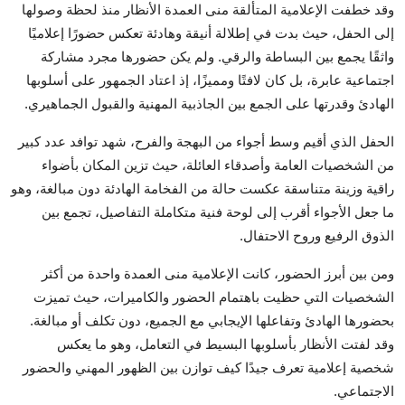
وقد خطفت الإعلامية المتألقة منى العمدة الأنظار منذ لحظة وصولها
إلى الحفل، حيث بدت في إطلالة أنيقة وهادئة تعكس حضورًا إعلاميًا
واثقًا يجمع بين البساطة والرقي. ولم يكن حضورها مجرد مشاركة
اجتماعية عابرة، بل كان لافتًا ومميزًا، إذ اعتاد الجمهور على أسلوبها
الهادئ وقدرتها على الجمع بين الجاذبية المهنية والقبول الجماهيري.
الحفل الذي أقيم وسط أجواء من البهجة والفرح، شهد توافد عدد كبير
من الشخصيات العامة وأصدقاء العائلة، حيث تزين المكان بأضواء
راقية وزينة متناسقة عكست حالة من الفخامة الهادئة دون مبالغة، وهو
ما جعل الأجواء أقرب إلى لوحة فنية متكاملة التفاصيل، تجمع بين
الذوق الرفيع وروح الاحتفال.
ومن بين أبرز الحضور، كانت الإعلامية منى العمدة واحدة من أكثر
الشخصيات التي حظيت باهتمام الحضور والكاميرات، حيث تميزت
بحضورها الهادئ وتفاعلها الإيجابي مع الجميع، دون تكلف أو مبالغة.
وقد لفتت الأنظار بأسلوبها البسيط في التعامل، وهو ما يعكس
شخصية إعلامية تعرف جيدًا كيف توازن بين الظهور المهني والحضور
الاجتماعي.