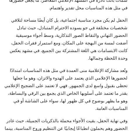
سمات باتت نادرة في المشهد الإعلامي المعاصر، ما يجعل حضورها
في مثل هذه المناسبات محل تقدير واهتمام.
الحفل لم يكن مجرد مناسبة اجتماعية، بل كان أيضًا مساحة لتلاقي
شخصيات مختلفة في جو يسوده الاحترام المتبادل، حيث تبادل
الحضور التهاني والتقاط الصور التذكارية، وسط أجواء موسيقية
أضفت لمسة من البهجة على المكان. ومع استمرار فقرات الحفل،
كانت الابتسامات هي اللغة المشتركة بين الجميع، في مشهد يعكس
وحدة اللحظة وجمالها.
وتُعد مشاركة الإعلامية منى العمدة في مثل هذه المناسبات امتدادًا
لحضورها الإعلامي الذي يعتمد على الهدوء والاتزان، وهو ما جعلها
تحظى بقبول واسع لدى الجمهور. فهي لا تعتمد على الضجيج الإعلامي
بقدر ما تعتمد على أسلوبها الخاص الذي يجمع بين الرقي والبساطة،
وهو ما يظهر بوضوح في كل ظهور لها، سواء على الشاشة أو في
المناسبات العامة.
وفي نهاية الحفل، بقيت الأجواء محملة بالذكريات الجميلة، حيث غادر
الحضور وهم يحملون انطباعًا إيجابيًا عن التنظيم وروح المناسبة، بينما