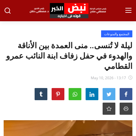
تسجيل الدخول
تسجيل
المجتمع والمنوعات
ليلة لا تُنسى.. منى العمدة بين الأناقة
الرئيسية
والهدوء في حفل زفاف ابنة النائب عمرو
الاخبار
القطامي
الاقتصاد
May 10, 2026 - 13:17
الحوادث
التعليم
الطب والعلوم
الفن والثقافة