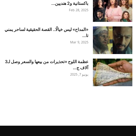
باكستانية و2 هنديين...
Feb 28, 2025
«المداح» ليس خيالًا.. القصة الحقيقية لساحر يمني
تا...
Mar 9, 2025
عظمة اللوح «تحذيرات من بيعها والسعر وصل لـ3
آلاف ج...
يونيو 7, 2025