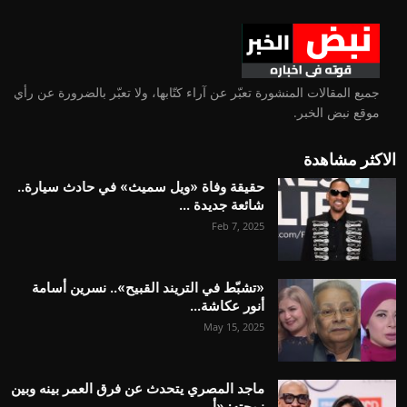
جميع المقالات المنشورة تعبّر عن آراء كتّابها، ولا تعبّر بالضرورة عن رأي
موقع نبض الخبر.
الاكثر مشاهدة
حقيقة وفاة «ويل سميث» في حادث سيارة..
شائعة جديدة ...
Feb 7, 2025
«تشبّط في التريند القبيح».. نسرين أسامة
أنور عكاشة...
May 15, 2025
ماجد المصري يتحدث عن فرق العمر بينه وبين
زوجته: «أ...