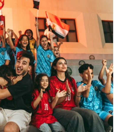
الفن والثقافة
تكنولوجيا وإتصالات
الرياضة
المحافظات
المجتمع والمنوعات
أراء و مقالات
فيديوهات