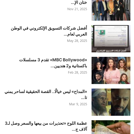
ختان الإ...
Nov 21, 2025
أفضل شركات التسويق الإلكتروني في الوطن
العربي لعام...
May 28, 2025
«MBC Bollywood» تقدم 3 مسلسلات
باكستانية و2 هنديين...
Feb 28, 2025
«المداح» ليس خيالًا.. القصة الحقيقية لساحر يمني
تا...
Mar 9, 2025
عظمة اللوح «تحذيرات من بيعها والسعر وصل لـ3
آلاف ج...