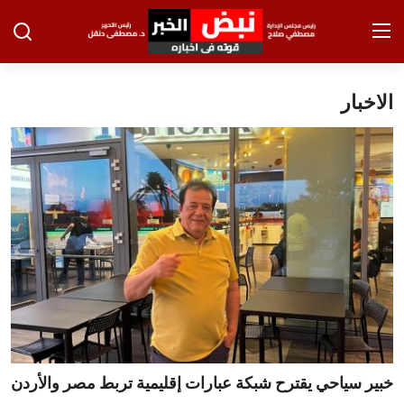
الاخبار
تسجيل الدخول
تسجيل
الرئيسية
الاخبار
الاقتصاد
الحوادث
التعليم
الطب والعلوم
خبير سياحي يقترح شبكة عبارات إقليمية تربط مصر والأردن
الفن والثقافة