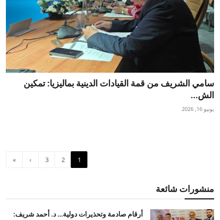
سامي الشريف من قمة القيادات الدينية بماليزيا: تمكين
الش...
يونيو 16, 2026
»
›
3
2
1
منشورات شائعة
أرقام صادمة وتحذيرات دولية… د. أحمد شريف: