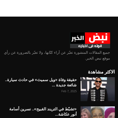
جميع المقالات المنشورة تعبّر عن آراء كتّابها، ولا تعبّر بالضرورة عن رأي
موقع نبض الخبر.
الاكثر مشاهدة
حقيقة وفاة «ويل سميث» في حادث سيارة..
شائعة جديدة ...
Feb 7, 2025
«تشبّط في التريند القبيح».. نسرين أسامة
أنور عكاشة...