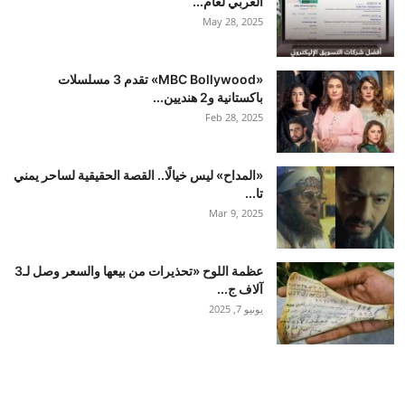
العربي لعام...
May 28, 2025
«MBC Bollywood» تقدم 3 مسلسلات
باكستانية و2 هنديين...
Feb 28, 2025
«المداح» ليس خيالًا.. القصة الحقيقية لساحر يمني
تا...
Mar 9, 2025
عظمة اللوح «تحذيرات من بيعها والسعر وصل لـ3
آلاف ج...
يونيو 7, 2025