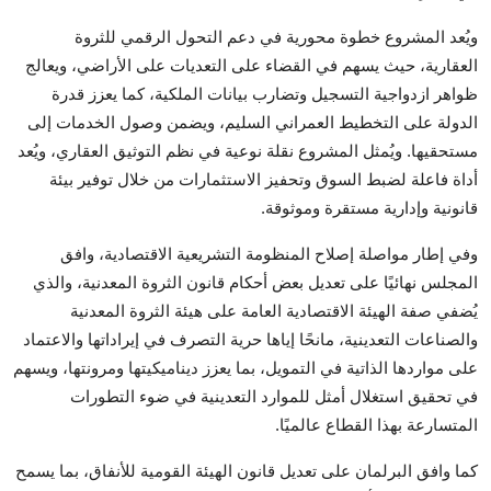
ويُعد المشروع خطوة محورية في دعم التحول الرقمي للثروة
العقارية، حيث يسهم في القضاء على التعديات على الأراضي، ويعالج
ظواهر ازدواجية التسجيل وتضارب بيانات الملكية، كما يعزز قدرة
الدولة على التخطيط العمراني السليم، ويضمن وصول الخدمات إلى
مستحقيها. ويُمثل المشروع نقلة نوعية في نظم التوثيق العقاري، ويُعد
أداة فاعلة لضبط السوق وتحفيز الاستثمارات من خلال توفير بيئة
قانونية وإدارية مستقرة وموثوقة.
وفي إطار مواصلة إصلاح المنظومة التشريعية الاقتصادية، وافق
المجلس نهائيًا على تعديل بعض أحكام قانون الثروة المعدنية، والذي
يُضفي صفة الهيئة الاقتصادية العامة على هيئة الثروة المعدنية
والصناعات التعدينية، مانحًا إياها حرية التصرف في إيراداتها والاعتماد
على مواردها الذاتية في التمويل، بما يعزز ديناميكيتها ومرونتها، ويسهم
في تحقيق استغلال أمثل للموارد التعدينية في ضوء التطورات
المتسارعة بهذا القطاع عالميًا.
كما وافق البرلمان على تعديل قانون الهيئة القومية للأنفاق، بما يسمح