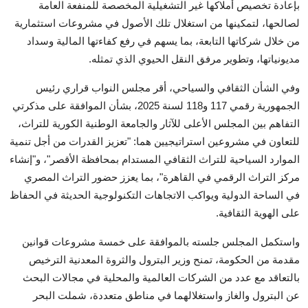
بإعادة تخصيص أملاكها غير التشغيلية المخصصة للمنفعة العامة
لصالحها، لتمكينها من استغلال تلك الأصول في مشروعات استثمارية
من خلال شركاتها التابعة، بما يسهم في رفع كفاءتها المالية وسداد
مديونياتها، وتطوير مرفق النقل الحيوي الذي تمثله.
وفي الشأن الثقافي والسياحي، أقر مجلس النواب قراري رئيس
الجمهورية رقمي 117 و118 لسنة 2025، بشأن الموافقة على مذكرتي
التفاهم بين المجلس الأعلى للآثار والجامعة الوطنية الكورية للتراث،
للتعاون في مشروعين استراتيجيين هما: "تعزيز القدرات من أجل تنمية
الموارد السياحية للتراث الثقافي المستدام بمحافظة الأقصر"، و"إنشاء
مركز التراث الرقمي في القاهرة"، بما يعزز حضور التراث المصري
في الساحة الدولية ويواكب الاتجاهات التكنولوجية الحديثة في الحفاظ
على الهوية الثقافية.
واستكمل المجلس جلسته بالموافقة على خمسة مشروعات قوانين
مقدمة من الحكومة، تمنح وزير البترول والثروة المعدنية الترخيص
بالتعاقد مع عدد من الشركات العالمية والمحلية في مجالات البحث
عن البترول والغاز واستغلالهما في مناطق متعددة، شملت البحر